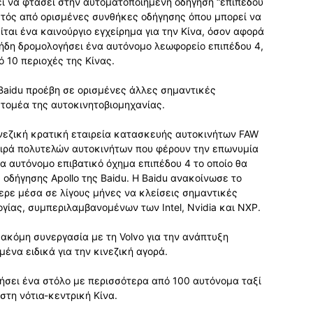
ζει να φτάσει στην αυτοματοποιημένη οδήγηση “επιπέδου
εκτός από ορισμένες συνθήκες οδήγησης όπου μπορεί να
ται ένα καινούργιο εγχείρημα για την Κίνα, όσον αφορά
ι ήδη δρομολογήσει ένα αυτόνομο λεωφορείο επιπέδου 4,
ό 10 περιοχές της Κίνας.
 Baidu προέβη σε ορισμένες άλλες σημαντικές
 τομέα της αυτοκινητοβιομηχανίας.
ινεζική κρατική εταιρεία κατασκευής αυτοκινήτων FAW
σειρά πολυτελών αυτοκινήτων που φέρουν την επωνυμία
α αυτόνομο επιβατικό όχημα επιπέδου 4 το οποίο θα
οδήγησης Apollo της Baidu. Η Baidu ανακοίνωσε το
άφερε μέσα σε λίγους μήνες να κλείσεις σημαντικές
γίας, συμπεριλαμβανομένων των Intel, Nvidia και NXP.
 ακόμη συνεργασία με τη Volvo για την ανάπτυξη
να ειδικά για την κινεζική αγορά.
γήσει ένα στόλο με περισσότερα από 100 αυτόνομα ταξί
στη νότια-κεντρική Κίνα.