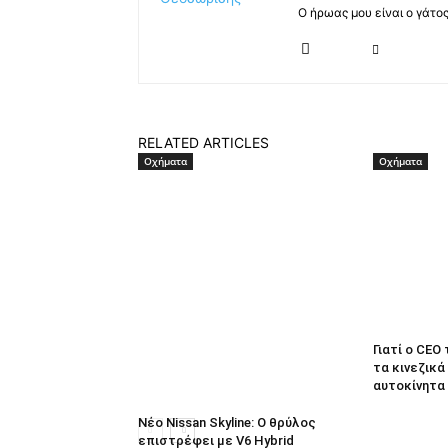
Ο ήρωας μου είναι ο γάτο
RELATED ARTICLES
Οχήματα
Οχήματα
Γιατί ο CEO
τα κινεζικά
αυτοκίνητα
Νέο Nissan Skyline: Ο θρύλος
επιστρέφει με V6 Hybrid