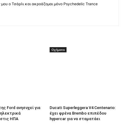
ς μου ο Τσάρλι και ακροάζομαι μόνο Psychedelic Trance
Οχήματα
 της Ford ανησυχεί για
Ducati Superleggera V4 Centenario:
 ηλεκτρικά
έχει φρένα Brembo επιπέδου
 στις ΗΠΑ
hypercar για να σταματάει