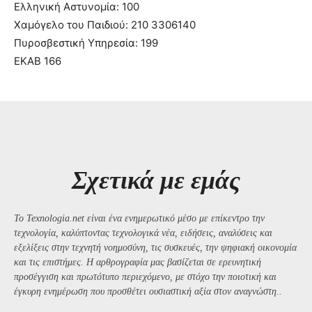
Ελληνική Αστυνομία: 100
Χαμόγελο του Παιδιού: 210 3306140
Πυροσβεστική Υπηρεσία: 199
ΕΚΑΒ 166
Σχετικά με εμάς
Το Texnologia.net είναι ένα ενημερωτικό μέσο με επίκεντρο την
τεχνολογία, καλύπτοντας τεχνολογικά νέα, ειδήσεις, αναλύσεις και
εξελίξεις στην τεχνητή νοημοσύνη, τις συσκευές, την ψηφιακή οικονομία
και τις επιστήμες. Η αρθρογραφία μας βασίζεται σε ερευνητική
προσέγγιση και πρωτότυπο περιεχόμενο, με στόχο την ποιοτική και
έγκυρη ενημέρωση που προσθέτει ουσιαστική αξία στον αναγνώστη..