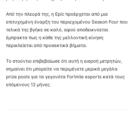
Από την πλευρά της, η Epic προέρχεται από μια
επιτυχημένη έναρξη του περιεχομένου Season Four που
τελικά της βγήκε σε καλό, αφού αποδεικνύεται
έμπρακτα πως η κάθε της μελλοντική κίνηση
περικλείεται από προσεκτικά βήματα.
Το στούντιο επιβεβαίωσε ότι αυτή η εισροή μετρητών,
σημαίνει ότι μπορείτε να περιμένετε μερικά μεγάλα
prize pools για τα γεγονότα Fortnite esports κατά τους
επόμενους 12 μήνες.