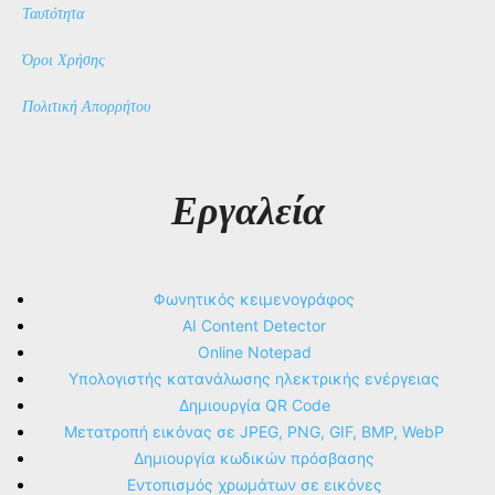
Ταυτότητα
Όροι Χρήσης
Πολιτική Απορρήτου
Εργαλεία
Φωνητικός κειμενογράφος
AI Content Detector
Online Notepad
Υπολογιστής κατανάλωσης ηλεκτρικής ενέργειας
Δημιουργία QR Code
Μετατροπή εικόνας σε JPEG, PNG, GIF, BMP, WebP
Δημιουργία κωδικών πρόσβασης
Εντοπισμός χρωμάτων σε εικόνες