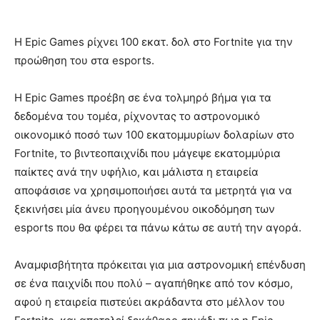
Η Epic Games ρίχνει 100 εκατ. δολ στο Fortnite για την
προώθηση του στα esports.
Η Epic Games προέβη σε ένα τολμηρό βήμα για τα
δεδομένα του τομέα, ρίχνοντας το αστρονομικό
οικονομικό ποσό των 100 εκατομμυρίων δολαρίων στο
Fortnite, το βιντεοπαιχνίδι που μάγεψε εκατομμύρια
παίκτες ανά την υφήλιο, και μάλιστα η εταιρεία
αποφάσισε να χρησιμοποιήσει αυτά τα μετρητά για να
ξεκινήσει μία άνευ προηγουμένου οικοδόμηση των
esports που θα φέρει τα πάνω κάτω σε αυτή την αγορά.
Αναμφισβήτητα πρόκειται για μια αστρονομική επένδυση
σε ένα παιχνίδι που πολύ – αγαπήθηκε από τον κόσμο,
αφού η εταιρεία πιστεύει ακράδαντα στο μέλλον του