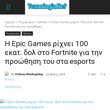
Αρχική
Ψυχαγωγία
Games
Η Epic Games ρίχνει 100 εκατ. δολ στο
Fortnite για την προώθηση...
Ψυχαγωγία
Games
Η Epic Games ρίχνει 100
εκατ. δολ στο Fortnite για την
προώθηση του στα esports
By
Στέλιος Θεοδωρίδης
22 Μαΐου 2018
403
0