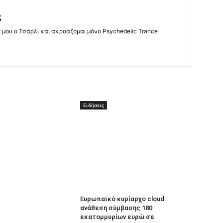
ς
ς μου ο Τσάρλι και ακροάζομαι μόνο Psychedelic Trance
Ειδήσεις
Ευρωπαϊκό κυρίαρχο cloud:
ανάθεση σύμβασης 180
εκατομμυρίων ευρώ σε