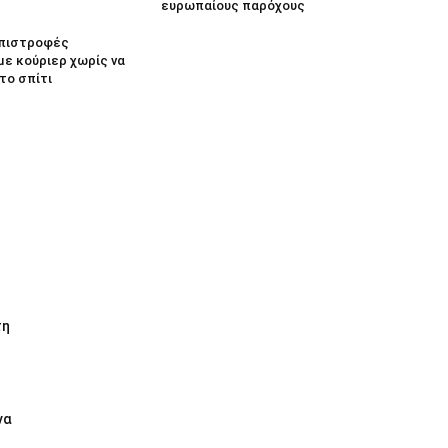
ευρωπαίους παρόχους
 Επιστροφές
με κούριερ χωρίς να
το σπίτι
τη
να