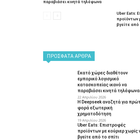
παραβιάσει κινητά τηλέφωνα
Uber Eats:
προϊόντων 
βγείτε από 
ΠΡΌΣΦΑΤΑ ΆΡΘΡΑ
Εκατό χώρες διαθέτουν
εμπορικό λογισμικό
κατασκοπείας ικανό να
παραβιάσει κινητά τηλέφωνα
22 Απριλίου 2026
Η Deepseek αναζητά για πρώ
φορά εξωτερική
χρηματοδότηση
19 Απριλίου 2026
Uber Eats: Επιστροφές
προϊόντων με κούριερ χωρίς 
βγείτε από το σπίτι