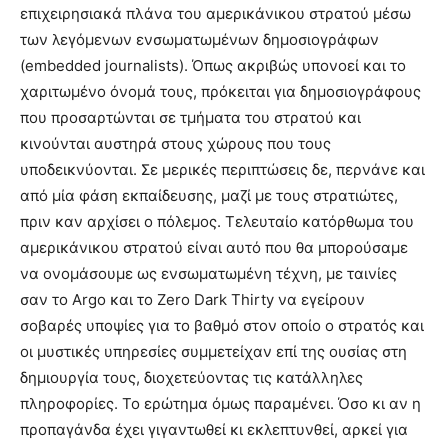
επιχειρησιακά πλάνα του αμερικάνικου στρατού μέσω
των λεγόμενων ενσωματωμένων δημοσιογράφων
(embedded journalists). Όπως ακριβώς υπονοεί και το
χαριτωμένο όνομά τους, πρόκειται για δημοσιογράφους
που προσαρτώνται σε τμήματα του στρατού και
κινούνται αυστηρά στους χώρους που τους
υποδεικνύονται. Σε μερικές περιπτώσεις δε, περνάνε και
από μία φάση εκπαίδευσης, μαζί με τους στρατιώτες,
πριν καν αρχίσει ο πόλεμος. Τελευταίο κατόρθωμα του
αμερικάνικου στρατού είναι αυτό που θα μπορούσαμε
να ονομάσουμε ως ενσωματωμένη τέχνη, με ταινίες
σαν το Argo και το Zero Dark Thirty να εγείρουν
σοβαρές υποψίες για το βαθμό στον οποίο ο στρατός και
οι μυστικές υπηρεσίες συμμετείχαν επί της ουσίας στη
δημιουργία τους, διοχετεύοντας τις κατάλληλες
πληροφορίες. Το ερώτημα όμως παραμένει. Όσο κι αν η
προπαγάνδα έχει γιγαντωθεί κι εκλεπτυνθεί, αρκεί για