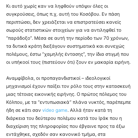
Κι αυτό χωρίς καν να ληφθούν υπόψιν όλες οι
συγκρούσεις, όπως π.χ. αυτή του Κοσόβου. Εν πάση
περιπτώσει, δεν χρειάζεται να επιστρατεύσει κανείς
σωρούς στατιστικών στοιχείων για να αντιληφθεί το
“παράδοξο”. Μέσα σε αυτή την περίοδο των 70 χρόνων,
τα δυτικά κράτη διεξάγουν συστηματικά και συνεχώς
πολέμους, έστω “χαμηλής έντασης”, την ίδια στιγμή που
οι υπήκοοί τους (πιστεύουν ότι) ζουν εν μακαρία ειρήνη.
Αναμφίβολα, οι προπαγανδιστικοί – ιδεολογικοί
μηχανισμοί έχουν παίξει τον ρόλο τους στην κατασκευή
μιας τέτοιας εικονικής ειρήνης. Ο πρώτος πόλεμος του
Κόλπου, με τα “εντυπωσιακά” πλάνα νυκτός, παρέπεμπε
ήδη σε κάτι σαν
video game
. Αλλά ήταν κατά τη
διάρκεια του δεύτερου πολέμου κατά του Ιράκ που η
διαχείριση της πληροφορίας που έβγαινε προς τα έξω
εντάχθηκε, σχεδόν σαν κανονικό τμήμα, στα