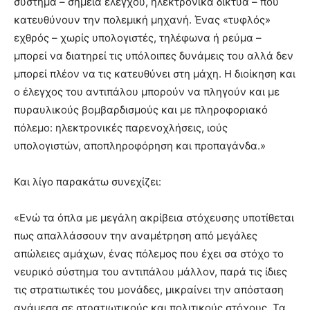
σύστημα – σημεία ελέγχου, ηλεκτρονικά δίκτυα – που
κατευθύνουν την πολεμική μηχανή. Ένας «τυφλός»
εχθρός – χωρίς υπολογιστές, τηλέφωνα ή ρεύμα –
μπορεί να διατηρεί τις υπόλοιπες δυνάμεις του αλλά δεν
μπορεί πλέον να τις κατευθύνει στη μάχη. Η διοίκηση και
ο έλεγχος του αντιπάλου μπορούν να πληγούν και με
πυραυλικούς βομβαρδισμούς και με πληροφοριακό
πόλεμο: ηλεκτρονικές παρενοχλήσεις, ιούς
υπολογιστών, αποπληροφόρηση και προπαγάνδα.»
Και λίγο παρακάτω συνεχίζει:
«Ενώ τα όπλα με μεγάλη ακρίβεια στόχευσης υποτίθεται
πως απαλλάσσουν την αναμέτρηση από μεγάλες
απώλειες αμάχων, ένας πόλεμος που έχει σα στόχο το
νευρικό σύστημα του αντιπάλου μάλλον, παρά τις ίδιες
τις στρατιωτικές του μονάδες, μικραίνει την απόσταση
ανάμεσα σε στρατιωτικούς και πολιτικούς στόχους. Τα