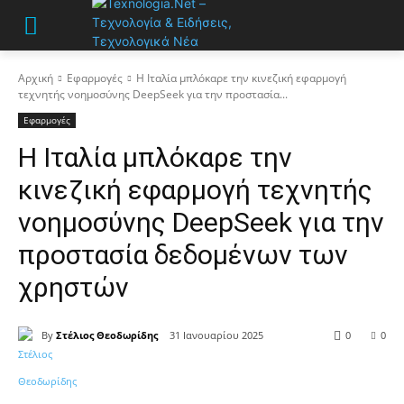
Αρχική
Εφαρμογές
Η Ιταλία μπλόκαρε την κινεζική εφαρμογή
τεχνητής νοημοσύνης DeepSeek για την προστασία...
Εφαρμογές
Η Ιταλία μπλόκαρε την
κινεζική εφαρμογή τεχνητής
νοημοσύνης DeepSeek για την
προστασία δεδομένων των
χρηστών
By
Στέλιος Θεοδωρίδης
31 Ιανουαρίου 2025
0
0