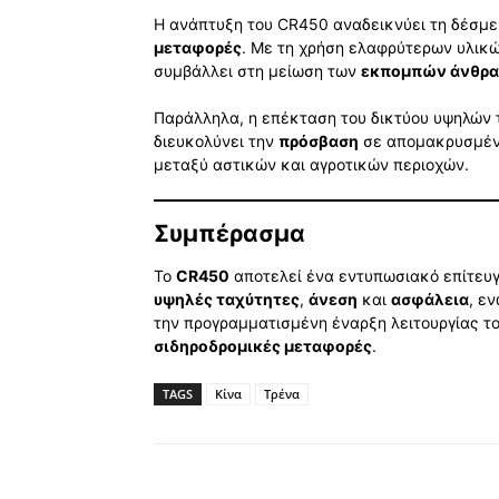
Η ανάπτυξη του CR450 αναδεικνύει τη δέσμε
μεταφορές
. Με τη χρήση ελαφρύτερων υλικώ
συμβάλλει στη μείωση των
εκπομπών άνθρ
Παράλληλα, η επέκταση του δικτύου υψηλών 
διευκολύνει την
πρόσβαση
σε απομακρυσμέν
μεταξύ αστικών και αγροτικών περιοχών.
Συμπέρασμα
Το
CR450
αποτελεί ένα εντυπωσιακό επίτευγ
υψηλές ταχύτητες
,
άνεση
και
ασφάλεια
, ε
την προγραμματισμένη έναρξη λειτουργίας τ
σιδηροδρομικές μεταφορές
.
TAGS
Κίνα
Τρένα