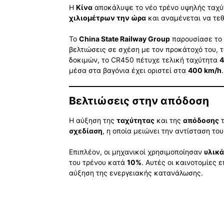
Η
Κίνα
αποκάλυψε το νέο τρένο υψηλής ταχ
χιλιομέτρων την ώρα
και αναμένεται να τεθ
Το
China State Railway Group
παρουσίασε το 
βελτιώσεις σε σχέση με τον προκάτοχό του, 
δοκιμών, το CR450 πέτυχε τελική ταχύτητα
4
μέσα στα βαγόνια έχει οριστεί στα
400 km/h
.
Βελτιώσεις στην απόδοση
Η αύξηση της
ταχύτητας
και της
απόδοσης
τ
σχεδίαση
, η οποία μειώνει την αντίσταση τ
Επιπλέον, οι μηχανικοί χρησιμοποίησαν
υλικ
του τρένου κατά
10%
. Αυτές οι καινοτομίες
αύξηση της ενεργειακής κατανάλωσης.