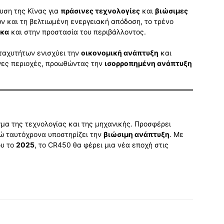
υση της Κίνας για
πράσινες τεχνολογίες
και
βιώσιμες
ν και τη βελτιωμένη ενεργειακή απόδοση, το τρένο
ακα
και στην προστασία του περιβάλλοντος.
ταχυτήτων ενισχύει την
οικονομική ανάπτυξη
και
ες περιοχές, προωθώντας την
ισορροπημένη ανάπτυξη
μα της τεχνολογίας και της μηχανικής. Προσφέρει
νώ ταυτόχρονα υποστηρίζει την
βιώσιμη ανάπτυξη
. Με
ου το
2025
, το CR450 θα φέρει μια νέα εποχή στις