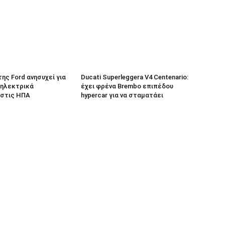
 της Ford ανησυχεί για
Ducati Superleggera V4 Centenario:
 ηλεκτρικά
έχει φρένα Brembo επιπέδου
 στις ΗΠΑ
hypercar για να σταματάει