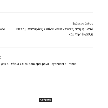
Επόμενο άρθρο
Νέα
Νέες μπαταρίες λιθίου ανθεκτικές στη φωτιά
και την έκρηξη
ς
ς μου ο Τσάρλι και ακροάζομαι μόνο Psychedelic Trance
Οχήματα