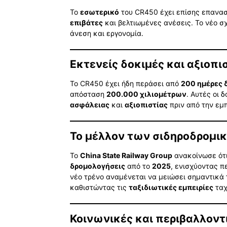
Το
εσωτερικό
του CR450 έχει επίσης επανα
επιβάτες
και βελτιωμένες ανέσεις. Το νέο σχ
άνεση και εργονομία.
Εκτενείς δοκιμές και αξιοπι
Το CR450 έχει ήδη περάσει από
200 ημέρες 
απόσταση
200.000 χιλιομέτρων
. Αυτές οι 
ασφάλειας
και
αξιοπιστίας
πριν από την εμπ
Το μέλλον των σιδηροδρομι
Το
China State Railway Group
ανακοίνωσε ότι
δρομολογήσεις
από το
2025
, ενισχύοντας π
νέο τρένο αναμένεται να μειώσει σημαντικά
καθιστώντας τις
ταξιδιωτικές εμπειρίες
ταχ
Κοινωνικές και περιβαλλοντ