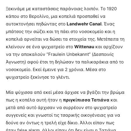
Ξεκινάμε με καταστάσεις παράνοιας λοιπόν. Το 1920
κάπου στο Βερολίνο, μια κοπελιά προσπαθεί να
αυτοκτονήσει πηδώντας στο
Landwehr Canal
. Ένας
μπάτσος την σώζει και τη πάει στο νοσοκομείο και η
κοπελιά αρνείται να δώσει τα στοιχεία της. Μετέπειτα τη
κλείνουν σε ένα ψυχιατρείο στο
Wittenau
και αρχίζουν
να την αποκαλούν “Fraulein Unbekannt” (Δεσποινίς
Άγνωστη) αφού έτσι τη δηλώσαν τα παλικαράκια από το
νοσοκομείο. Εκεί έμεινε για 2 χρόνια. Μέσα στο
ψυχιατρείο ξεκίνησε το γλέντι.
Μία ψύχισσα από εκεί μέσα άρχισε να βγάζει την βρώμα
πως η κοπέλα αυτή ήταν η
πριγκίπισσα Τατιάνα
και
μετά από αυτό άρχισαν να συρρέουν στο ψυχιατρείο
συγγενείς και γνωστοί τις τσαρικής οικογένειας για να
δούνε αν όντως η τρελή είχε δίκιο. Άλλοι είπαν πως
ήταν false alarm, άλλοι είπαν ότι δεν είναι η Τατιάνα,