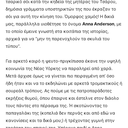
τσαρικό σόι κατά την κηδεία της μητέρας του Τσάρου,
δημόσια γράμματα υποστηρικτών της που έκραζαν το
σόι για αυτή την κίνηση του. Όμορφος χαμός! Η δικιά
μας, παράλληλα υιοθέτησε το όνομα
Anna Anderson
, με
το οποίο έμεινε γνωστή στα κοιτάπια της ιστορίας,
αρχικά για να “μην τη παρενοχλούν τα σκυλιά του
τύπου”.
Για αρκετό καιρό η ψευτο-πριγκίπισσα έκανε την υψηλή
κοινωνία της Νέας Υόρκης να παραληρεί από χαρά.
Μετά άρχισε όμως να γίνεται πιο πειραγμένη απ’ όσο
ήδη ήταν και να το εκδηλώνει με αρκετά τρομακτικούς ή
σουρεάλ τρόπους. Ας πούμε με τις πατροπαράδοτες
εκρήξεις θυμού, όπου έπαιρνε και έστελνε στον διάολο
τους πάντες στο πέρασμα της. Ή σκοτώνοντας το
παπαγαλάκι της (κοπελιά δεν περνάς και από εδώ να
κανονίσεις και τα δικά μου;) ή τρέχοντας γυμνή στην
ταράτσα του σπιτιού της. Υπέροχο παιδί η Anna,