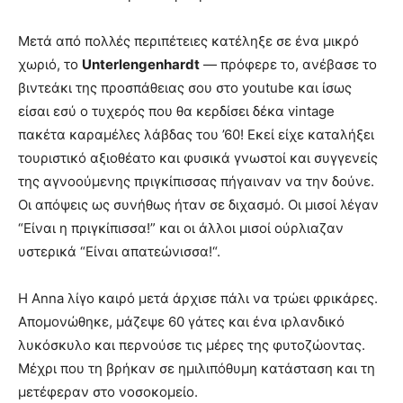
Μετά από πολλές περιπέτειες κατέληξε σε ένα μικρό
χωριό, το
Unterlengenhardt
— πρόφερε το, ανέβασε το
βιντεάκι της προσπάθειας σου στο youtube και ίσως
είσαι εσύ ο τυχερός που θα κερδίσει δέκα vintage
πακέτα καραμέλες λάβδας του ’60! Εκεί είχε καταλήξει
τουριστικό αξιοθέατο και φυσικά γνωστοί και συγγενείς
της αγνοούμενης πριγκίπισσας πήγαιναν να την δούνε.
Οι απόψεις ως συνήθως ήταν σε διχασμό. Οι μισοί λέγαν
“Είναι η πριγκίπισσα!” και οι άλλοι μισοί ούρλιαζαν
υστερικά “Είναι απατεώνισσα!“.
Η Anna λίγο καιρό μετά άρχισε πάλι να τρώει φρικάρες.
Απομονώθηκε, μάζεψε 60 γάτες και ένα ιρλανδικό
λυκόσκυλο και περνούσε τις μέρες της φυτοζώοντας.
Μέχρι που τη βρήκαν σε ημιλιπόθυμη κατάσταση και τη
μετέφεραν στο νοσοκομείο.