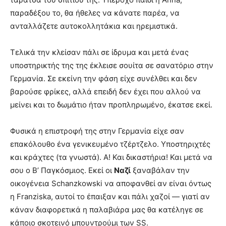
παραδέξου το, θα ήθελες να κάνατε παρέα, να
ανταλλάζετε αυτοκολλητάκια και ηρεμιστικά.
Τελικά την κλείσαν πάλι σε ίδρυμα και μετά ένας
υποστηρικτής της της έκλεισε σουίτα σε σανατόριο στην
Γερμανία. Σε εκείνη την φάση είχε συνέλθει και δεν
βαρούσε φρίκες, αλλά επειδή δεν έχει που αλλού να
μείνει και το δωμάτιο ήταν προπληρωμένο, έκατσε εκεί.
Φυσικά η επιστροφή της στην Γερμανία είχε σαν
επακόλουθο ένα γενικευμένο τζέρτζελο. Υποστηριχτές
και κράχτες (τα γνωστά). Α! Και δικαστήρια! Και μετά να
σου ο Β’ Παγκόσμιος. Εκεί οι
Ναζί
ξαναβάλαν την
οικογένεια Schanzkowski να αποφανθεί αν είναι όντως
η Franziska, αυτοί το έπαιξαν και πάλι χαζοί — γιατί αν
κάναν διαφορετικά η παλαβιάρα μας θα κατέληγε σε
κάποιο σκοτεινό μπουντρούμι των SS.