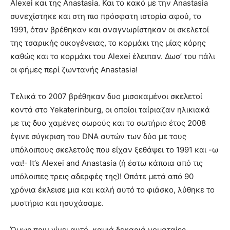
Alexei και της Anastasia. Και το κακό με την Anastasia
συνεχίστηκε και στη πιο πρόσφατη ιστορία αφού, το
1991, όταν βρέθηκαν και αναγνωρίστηκαν οι σκελετοί
της τσαρικής οικογένειας, το κορμάκι της μίας κόρης
καθώς και το κορμάκι του Alexei έλειπαν. Δωσ’ του πάλι
οι φήμες περί ζωντανής Anastasia!
Τελικά το 2007 βρέθηκαν δυο μισοκαμένοι σκελετοί
κοντά στο Yekaterinburg, οι οποίοι ταίριαζαν ηλικιακά
με τις δυο χαμένες σωρούς και το σωτήριο έτος 2008
έγινε σύγκριση του DNA αυτών των δύο με τους
υπόλοιπους σκελετούς που είχαν ξεθάψει το 1991 και -ω
ναι!- It’s Alexei and Anastasia (ή έστω κάποια από τις
υπόλοιπες τρεις αδερφές της)! Οπότε μετά από 90
χρόνια έκλεισε μια και καλή αυτό το φιάσκο, λύθηκε το
μυστήριο και ησυχάσαμε.
Όμως πριν γίνει αυτό, καμιά δεκαριά νοματαίες