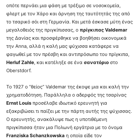
οπότε περνάει μια φάση με τρέξιμο σε νοσοκομεία,
φλερτ με τον Χάρο και άρνηση της ταυτότητάς της από
το τσαρικό σόι στη Γερμανία. Και μετά έσκασε μύτη ένας
μεγαλοθειός της πριγκίπισσας, ο
πρίγκιπας Valdemar
της Δανίας και προσφέρθηκε να βοηθήσει οικονομικά
την Anna, αλλά η καλή μας ψύχισσα κατάφερε να
φαγωθεί με τον πρέσβη και αντιπρόσωπο του πρίγκιπα,
Herluf Zahle
, και κατέληξε σε ένα
σανατόριο
στο
Oberstdorf.
Το 1927 ο “θείος” Valdemar της έκοψε μια και καλή την
χρηματοδότηση. Παράλληλα ο αδερφός της τσαρίνας
Ernst Louis
προσέλαβε ιδιωτικό ερευνητή για
εξακριβώσει τι παίζει με την πάρτη αυτής της ψύχισσας.
Ο ερευνητής, ανακάλυψε πως η υποτιθέμενη
πριγκίπισσα ήταν μια Πολωνή εργάτρια με το όνομα
Franziska Schanzkowska
η οποία είδε τον