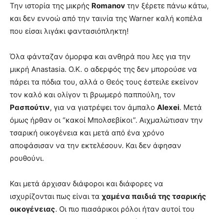
Την ιστορία της μικρής
Romanov
την ξέρετε πάνω κάτω,
και δεν εννοώ από την ταινία της Warner καλή κοπέλα
που είσαι λιγάκι φαντασιόπληκτη!
Όλα φάνταζαν όμορφα και ανθηρά που λες για την
μικρή Anastasia. O.K. ο αδερφός της δεν μπορούσε να
πάρει τα πόδια του, αλλά ο Θεός τους έστειλε εκείνον
τον καλό και ολίγον τι βρωμερό παππούλη, τον
Ρασπούτιν
, για να γιατρέψει τον άμπαλο
Alexei
. Μετά
όμως ήρθαν οι “κακοί Μπολσεβίκοι”. Αιχμαλώτισαν την
τσαρική οικογένεια και μετά από ένα χρόνο
αποφάσισαν να την εκτελέσουν. Και δεν άφησαν
ρουθούνι.
Και μετά άρχισαν διάφοροι και διάφορες να
ισχυρίζονται πως είναι τα
χαμένα παιδιά της τσαρικής
οικογένειας
. Οι πιο πιασάρικοι ρόλοι ήταν αυτοί του