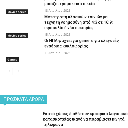
μοιάζει τρομακτικά οικεία
18 Απριλίου 2026
Movies-series
Μετατροπή κλασικών ταινιών με
τεχνητή νοημοσύνη από 4:3 σε 16:9:
ιεροσυλία ή νέα ευκαιρία;
15 Απριλίου 2026
Movies-series
Οι ΗΠΑ ψάχνει για gamers για ελεγκτές
εναέριας κυκλοφορίας
11 Απριλίου 2026
Games
ΠΡΌΣΦΑΤΑ ΆΡΘΡΑ
Εκατό χώρες διαθέτουν εμπορικό λογισμικό
κατασκοπείας ικανό να παραβιάσει κινητά
τηλέφωνα