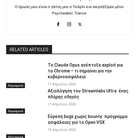
Ο ήρωας μου είναι ο γάτος μου ο Τσάρλι και ακροάζομαι μόνο
Psychedelic Trance
RELATED ARTICLES
Το Claude Opus ανέπτυξε exploit για
το Chrome – τι σημαίνει για την
κυβερνοασφάλεια
17 Απριλίου 2026
Λογισμικά
Αξιολόγηση του Streamlabs Ultra: ένας
πλήρης οδηγός
17 Απριλίου 2026
Λογισμικά
Εύρεση bugs χωρίς bounty: πρόγραμμα
ασφάλειας για το Open VSX
15 Απριλίου 2026
Λογισμικά