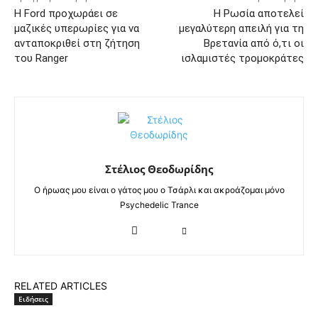
Η Ford προχωράει σε
Η Ρωσία αποτελεί
μαζικές υπερωρίες για να
μεγαλύτερη απειλή για τη
ανταποκριθεί στη ζήτηση
Βρετανία από ό,τι οι
του Ranger
ισλαμιστές τρομοκράτες
Στέλιος Θεοδωρίδης
Ο ήρωας μου είναι ο γάτος μου ο Τσάρλι και ακροάζομαι μόνο
Psychedelic Trance
RELATED ARTICLES
Ειδήσεις