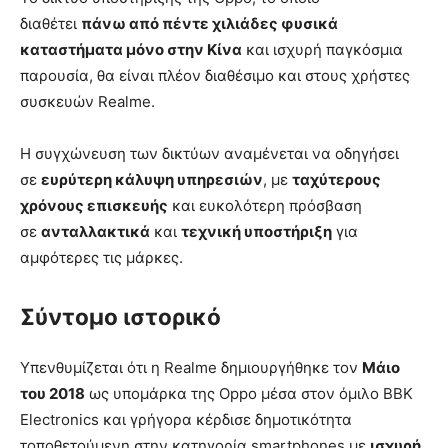
διαθέτει
πάνω από πέντε χιλιάδες φυσικά
καταστήματα μόνο στην Κίνα
και ισχυρή παγκόσμια
παρουσία, θα είναι πλέον διαθέσιμο και στους χρήστες
συσκευών Realme.
Η συγχώνευση των δικτύων αναμένεται να οδηγήσει
σε
ευρύτερη κάλυψη υπηρεσιών
, με
ταχύτερους
χρόνους επισκευής
και ευκολότερη πρόσβαση
σε
ανταλλακτικά
και
τεχνική υποστήριξη
για
αμφότερες τις μάρκες.
Σύντομο ιστορικό
Υπενθυμίζεται ότι η Realme δημιουργήθηκε τον
Μάιο
του 2018
ως υπομάρκα της Oppo μέσα στον όμιλο BBK
Electronics και γρήγορα κέρδισε δημοτικότητα
τοποθετούμενη στην κατηγορία smartphones με
ισχυρή