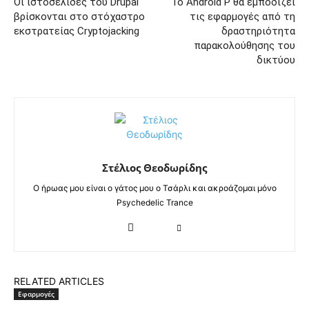
Οι ιστοσελίδες του Drupal
Το Android P θα εμποδίζει
βρίσκονται στο στόχαστρο
τις εφαρμογές από τη
εκστρατείας Cryptojacking
δραστηριότητα
παρακολούθησης του
δικτύου
Στέλιος Θεοδωρίδης
Ο ήρωας μου είναι ο γάτος μου ο Τσάρλι και ακροάζομαι μόνο
Psychedelic Trance
RELATED ARTICLES
Εφαρμογές