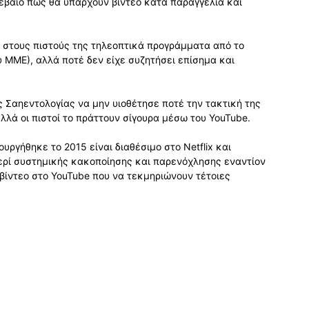
 βέβαιο πως θα υπάρχουν βίντεο κατά παραγγελία και
 στους πιστούς της τηλεοπτικά προγράμματα από το
ου ΜΜΕ), αλλά ποτέ δεν είχε συζητήσει επίσημα και
 Σαηεντολογίας να μην υιοθέτησε ποτέ την τακτική της
λλά οι πιστοί το πράττουν σίγουρα μέσω του YouTube.
υργήθηκε το 2015 είναι διαθέσιμο στο Netflix και
περί συστημικής κακοποίησης και παρενόχλησης εναντίον
 βίντεο στο YouTube που να τεκμηριώνουν τέτοιες