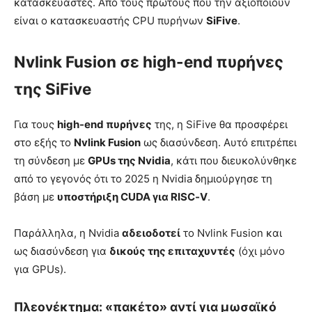
κατασκευαστές. Από τους πρώτους που την αξιοποιούν
είναι ο κατασκευαστής CPU πυρήνων
SiFive
.
Nvlink Fusion σε high-end πυρήνες
της SiFive
Για τους
high-end πυρήνες
της, η SiFive θα προσφέρει
στο εξής το
Nvlink Fusion
ως διασύνδεση. Αυτό επιτρέπει
τη σύνδεση με
GPUs της Nvidia
, κάτι που διευκολύνθηκε
από το γεγονός ότι το 2025 η Nvidia δημιούργησε τη
βάση με
υποστήριξη CUDA για RISC‑V
.
Παράλληλα, η Nvidia
αδειοδοτεί
το Nvlink Fusion και
ως διασύνδεση για
δικούς της επιταχυντές
(όχι μόνο
για GPUs).
Πλεονέκτημα: «πακέτο» αντί για μωσαϊκό