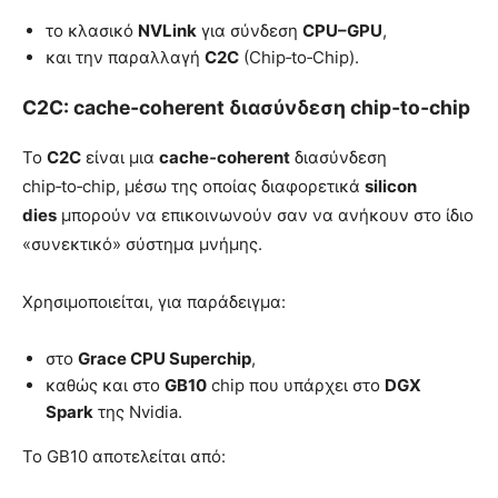
το κλασικό
NVLink
για σύνδεση
CPU–GPU
,
και την παραλλαγή
C2C
(Chip‑to‑Chip).
C2C: cache‑coherent διασύνδεση chip‑to‑chip
Το
C2C
είναι μια
cache‑coherent
διασύνδεση
chip‑to‑chip, μέσω της οποίας διαφορετικά
silicon
dies
μπορούν να επικοινωνούν σαν να ανήκουν στο ίδιο
«συνεκτικό» σύστημα μνήμης.
Χρησιμοποιείται, για παράδειγμα:
στο
Grace CPU Superchip
,
καθώς και στο
GB10
chip που υπάρχει στο
DGX
Spark
της Nvidia.
Το GB10 αποτελείται από: