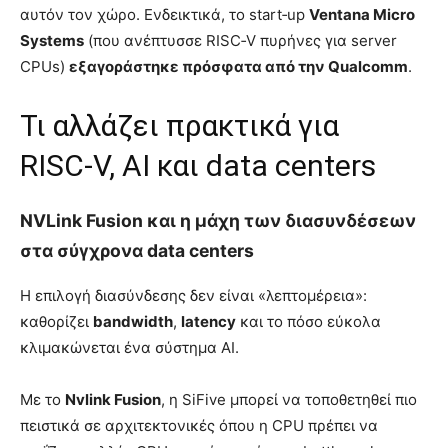
αυτόν τον χώρο. Ενδεικτικά, το start‑up
Ventana Micro
Systems
(που ανέπτυσσε RISC‑V πυρήνες για server
CPUs)
εξαγοράστηκε πρόσφατα από την Qualcomm
.
Τι αλλάζει πρακτικά για
RISC‑V, AI και data centers
NVLink Fusion και η μάχη των διασυνδέσεων
στα σύγχρονα data centers
Η επιλογή διασύνδεσης δεν είναι «λεπτομέρεια»:
καθορίζει
bandwidth
,
latency
και το πόσο εύκολα
κλιμακώνεται ένα σύστημα AI.
Με το
Nvlink Fusion
, η SiFive μπορεί να τοποθετηθεί πιο
πειστικά σε αρχιτεκτονικές όπου η CPU πρέπει να