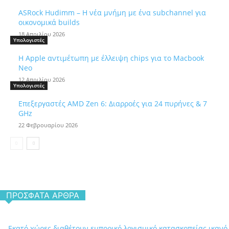
ASRock Hudimm – Η νέα μνήμη με ένα subchannel για
οικονομικά builds
18 Απριλίου 2026
Υπολογιστές
Η Apple αντιμέτωπη με έλλειψη chips για το Macbook
Neo
12 Απριλίου 2026
Υπολογιστές
Επεξεργαστές AMD Zen 6: Διαρροές για 24 πυρήνες & 7
GHz
22 Φεβρουαρίου 2026
ΠΡΌΣΦΑΤΑ ΆΡΘΡΑ
Εκατό χώρες διαθέτουν εμπορικό λογισμικό κατασκοπείας ικανό