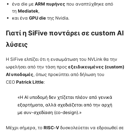
ένα die με
ARM πυρήνες
που αναπτύχθηκε από
τη
Mediatek
,
και ένα
GPU die
της Nvidia.
Γιατί η SiFive ποντάρει σε custom AI
λύσεις
Η SiFive ελπίζει ότι η ενσωμάτωση του NVLink θα την
ωφελήσει από την τάση προς
εξειδικευμένες (custom)
AI υποδομές
, όπως προκύπτει από δήλωση του
CEO
Patrick Little
:
«Η AI υποδομή δεν χτίζεται πλέον από γενικά
εξαρτήματα, αλλά σχεδιάζεται από την αρχή
με συν-σχεδίαση (co-design).»
Μέχρι σήμερα, το
RISC‑V
δυσκολεύεται να εδραιωθεί σε