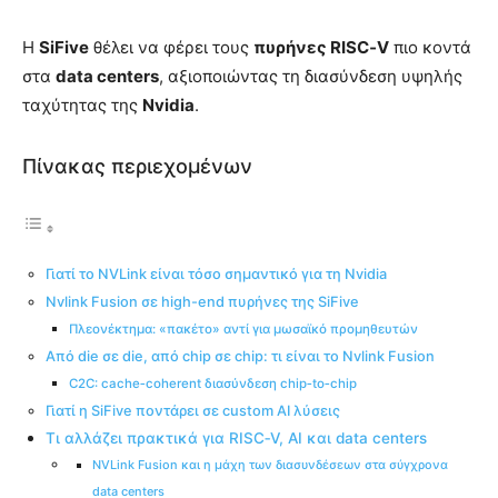
Η
SiFive
θέλει να φέρει τους
πυρήνες RISC‑V
πιο κοντά
στα
data centers
, αξιοποιώντας τη διασύνδεση υψηλής
ταχύτητας της
Nvidia
.
Πίνακας περιεχομένων
Γιατί το NVLink είναι τόσο σημαντικό για τη Nvidia
Nvlink Fusion σε high-end πυρήνες της SiFive
Πλεονέκτημα: «πακέτο» αντί για μωσαϊκό προμηθευτών
Από die σε die, από chip σε chip: τι είναι το Nvlink Fusion
C2C: cache‑coherent διασύνδεση chip‑to‑chip
Γιατί η SiFive ποντάρει σε custom AI λύσεις
Τι αλλάζει πρακτικά για RISC‑V, AI και data centers
NVLink Fusion και η μάχη των διασυνδέσεων στα σύγχρονα
data centers