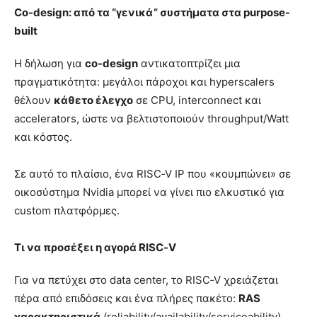
Co-design: από τα “γενικά” συστήματα στα purpose-
built
Η δήλωση για
co-design
αντικατοπτρίζει μια
πραγματικότητα: μεγάλοι πάροχοι και hyperscalers
θέλουν
κάθετο έλεγχο
σε CPU, interconnect και
accelerators, ώστε να βελτιστοποιούν throughput/Watt
και κόστος.
Σε αυτό το πλαίσιο, ένα RISC‑V IP που «κουμπώνει» σε
οικοσύστημα Nvidia μπορεί να γίνει πιο ελκυστικό για
custom πλατφόρμες.
Τι να προσέξει η αγορά RISC‑V
Για να πετύχει στο data center, το RISC‑V χρειάζεται
πέρα από επιδόσεις και ένα πλήρες πακέτο:
RAS
χαρακτηριστικά
(reliability/availability/serviceability),