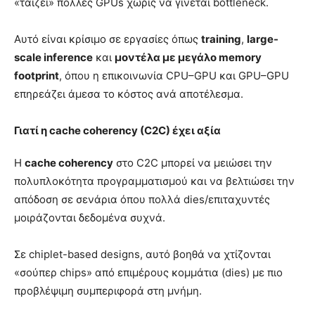
«ταΐζει» πολλές GPUs χωρίς να γίνεται bottleneck.
Αυτό είναι κρίσιμο σε εργασίες όπως
training
,
large-
scale inference
και
μοντέλα με μεγάλο memory
footprint
, όπου η επικοινωνία CPU–GPU και GPU–GPU
επηρεάζει άμεσα το κόστος ανά αποτέλεσμα.
Γιατί η cache coherency (C2C) έχει αξία
Η
cache coherency
στο C2C μπορεί να μειώσει την
πολυπλοκότητα προγραμματισμού και να βελτιώσει την
απόδοση σε σενάρια όπου πολλά dies/επιταχυντές
μοιράζονται δεδομένα συχνά.
Σε chiplet-based designs, αυτό βοηθά να χτίζονται
«σούπερ chips» από επιμέρους κομμάτια (dies) με πιο
προβλέψιμη συμπεριφορά στη μνήμη.