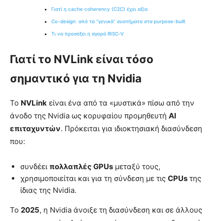
Γιατί η cache coherency (C2C) έχει αξία
Co-design: από τα “γενικά” συστήματα στα purpose-built
Τι να προσέξει η αγορά RISC‑V
Γιατί το NVLink είναι τόσο
σημαντικό για τη Nvidia
Το
NVLink
είναι ένα από τα «μυστικά» πίσω από την
άνοδο της Nvidia ως κορυφαίου προμηθευτή
AI
επιταχυντών
. Πρόκειται για ιδιοκτησιακή διασύνδεση
που:
συνδέει
πολλαπλές GPUs
μεταξύ τους,
χρησιμοποιείται και για τη σύνδεση με τις
CPUs
της
ίδιας της Nvidia.
Το
2025
, η Nvidia άνοιξε τη διασύνδεση και σε άλλους