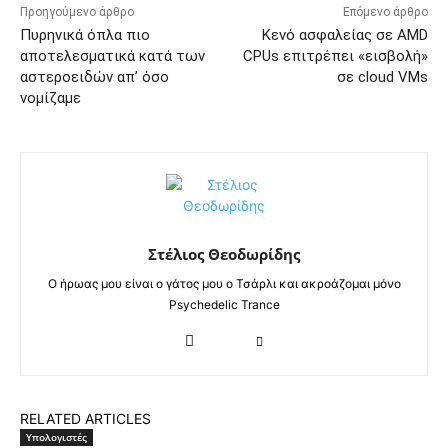
Προηγούμενο άρθρο
Επόμενο άρθρο
Πυρηνικά όπλα πιο
Κενό ασφαλείας σε AMD
αποτελεσματικά κατά των
CPUs επιτρέπει «εισβολή»
αστεροειδών απ’ όσο
σε cloud VMs
νομίζαμε
Στέλιος Θεοδωρίδης
Ο ήρωας μου είναι ο γάτος μου ο Τσάρλι και ακροάζομαι μόνο
Psychedelic Trance
RELATED ARTICLES
Υπολογιστές