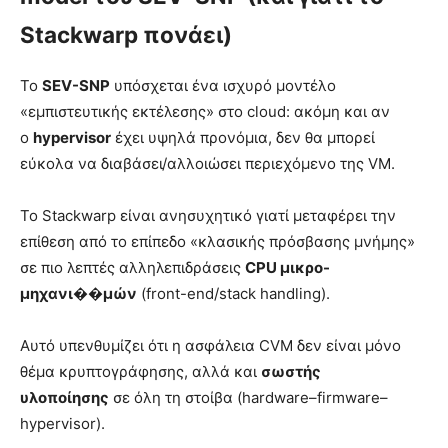
Stackwarp πονάει)
Το
SEV-SNP
υπόσχεται ένα ισχυρό μοντέλο
«εμπιστευτικής εκτέλεσης» στο cloud: ακόμη και αν
ο
hypervisor
έχει υψηλά προνόμια, δεν θα μπορεί
εύκολα να διαβάσει/αλλοιώσει περιεχόμενο της VM.
Το Stackwarp είναι ανησυχητικό γιατί μεταφέρει την
επίθεση από το επίπεδο «κλασικής πρόσβασης μνήμης»
σε πιο λεπτές αλληλεπιδράσεις
CPU μικρο-
μηχανι��μών
(front-end/stack handling).
Αυτό υπενθυμίζει ότι η ασφάλεια CVM δεν είναι μόνο
θέμα κρυπτογράφησης, αλλά και
σωστής
υλοποίησης
σε όλη τη στοίβα (hardware–firmware–
hypervisor).