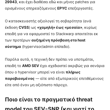
29943
, και έχει διαθέσει εδώ και μήνες patches για
ορισμένους επηρεαζόμενους
EPYC
επεξεργαστές.
Ο κατασκευαστής αξιολογεί τη σοβαρότητα (ανά
έκδοση
CVSS
) ως
«χαμηλή» έως «μεσαία»
, κυρίως
επειδή για να εφαρμοστεί το Stackwarp απαιτείται εκ
των προτέρων
αυξημένη πρόσβαση στο host
σύστημα
(hypervisor/admin επίπεδο).
Παρόλα αυτά, η τεχνική δεν πρέπει να υποτιμάται,
επειδή το
AMD SEV
έχει σχεδιαστεί ακριβώς για σενάρια
όπου ο hypervisor μπορεί να είναι
πλήρως
παραβιασμένος
— είτε από εξωτερικούς επιτιθέμενους
είτε από έναν μη αξιόπιστο πάροχο.
Ποιο είναι το πραγματικό threat
model του SEV-SNP (και γιατί το