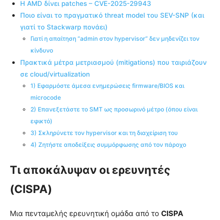
Η AMD δίνει patches – CVE-2025-29943
Ποιο είναι το πραγματικό threat model του SEV-SNP (και
γιατί το Stackwarp πονάει)
Γιατί η απαίτηση “admin στον hypervisor” δεν μηδενίζει τον
κίνδυνο
Πρακτικά μέτρα μετριασμού (mitigations) που ταιριάζουν
σε cloud/virtualization
1) Εφαρμόστε άμεσα ενημερώσεις firmware/BIOS και
microcode
2) Επανεξετάστε το SMT ως προσωρινό μέτρο (όπου είναι
εφικτό)
3) Σκληρύνετε τον hypervisor και τη διαχείριση του
4) Ζητήστε αποδείξεις συμμόρφωσης από τον πάροχο
Τι αποκάλυψαν οι ερευνητές
(CISPA)
Μια πενταμελής ερευνητική ομάδα από το
CISPA