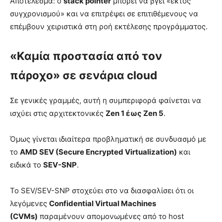
Αποτέλεσμα: ο
stack pointer
μπορεί να βγει «εκτός
συγχρονισμού» και να επιτρέψει σε επιτιθέμενους να
επέμβουν χειριστικά στη ροή εκτέλεσης προγράμματος.
«Καμία προστασία από τον
πάροχο» σε σενάρια cloud
Σε γενικές γραμμές, αυτή η συμπεριφορά φαίνεται να
ισχύει στις αρχιτεκτονικές
Zen 1 έως Zen 5
.
Όμως γίνεται ιδιαίτερα προβληματική σε συνδυασμό με
το
AMD SEV (Secure Encrypted Virtualization)
και
ειδικά το
SEV-SNP
.
Το SEV/SEV-SNP στοχεύει στο να διασφαλίσει ότι οι
λεγόμενες
Confidential Virtual Machines
(CVMs)
παραμένουν απομονωμένες από το host