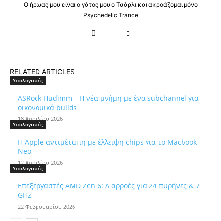
Ο ήρωας μου είναι ο γάτος μου ο Τσάρλι και ακροάζομαι μόνο
Psychedelic Trance
RELATED ARTICLES
Υπολογιστές
ASRock Hudimm – Η νέα μνήμη με ένα subchannel για
οικονομικά builds
18 Απριλίου 2026
Υπολογιστές
Η Apple αντιμέτωπη με έλλειψη chips για το Macbook
Neo
12 Απριλίου 2026
Υπολογιστές
Επεξεργαστές AMD Zen 6: Διαρροές για 24 πυρήνες & 7
GHz
22 Φεβρουαρίου 2026