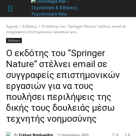
Αρχική
Ειδήσεις
Ο εκδότης του "Springer Nature" στέλνει email σε
συγγραφείς επιστημονικών εργασιών για...
Ειδήσεις
Ο εκδότης του “Springer
Nature” στέλνει email σε
συγγραφείς επιστημονικών
εργασιών για να τους
πουλήσει περιλήψεις της
δικής τους δουλειάς μέσω
τεχνητής νοημοσύνης
By
Στέλιος Θεοδωρίδης
11 Ιανουαρίου 2025
0
0