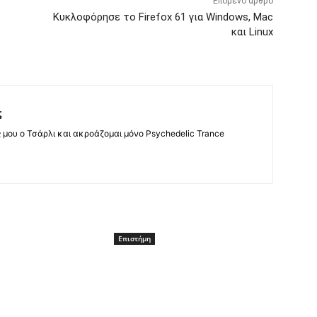
Επόμενο άρθρο
Κυκλοφόρησε το Firefox 61 για Windows, Mac
και Linux
ς
ς μου ο Τσάρλι και ακροάζομαι μόνο Psychedelic Trance
Επιστήμη