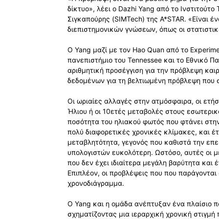
δίκτυο», λέει ο Dazhi Yang από το Ινστιτούτ
Σιγκαπούρης (SIMTech) της A*STAR. «Είναι έ
διεπιστημονικών γνώσεων, όπως οι στατιστικ
Ο Yang μαζί με τον Hao Quan από το Experime
πανεπιστήμιο του Tennessee και το Εθνικό Π
αριθμητική προσέγγιση για την πρόβλεψη κα
δεδομένων για τη βελτιωμένη πρόβλεψη που σχ
Οι ωριαίες αλλαγές στην ατμόσφαιρα, οι ετή
Ήλιου ή οι 10ετές μεταβολές στους εσωτερι
ποσότητα του ηλιακού φωτός που φτάνει στην
πολύ διαφορετικές χρονικές κλίμακες, και έ
μεταβλητότητα, γεγονός που καθιστά την ε
υπολογιστών ευκολότερη. Ωστόσο, αυτές οι μ
που δεν έχει ιδιαίτερα μεγάλη βαρύτητα και έ
Επιπλέον, οι προβλέψεις που που παράγονται 
χρονοδιάγραμμα.
Ο Yang και η ομάδα ανέπτυξαν ένα πλαίσιο π
σχηματίζοντας μια ιεραρχική χρονική στιγμή