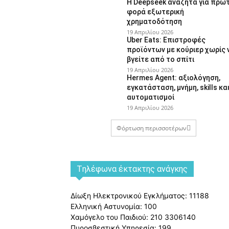
Η Deepseek αναζητά για πρώ
φορά εξωτερική
χρηματοδότηση
19 Απριλίου 2026
Uber Eats: Επιστροφές
προϊόντων με κούριερ χωρίς 
βγείτε από το σπίτι
19 Απριλίου 2026
Hermes Agent: αξιολόγηση,
εγκατάσταση, μνήμη, skills κα
αυτοματισμοί
19 Απριλίου 2026
Φόρτωση περισσοτέρων
Tηλέφωνα έκτακτης ανάγκης
Δίωξη Ηλεκτρονικού Εγκλήματος: 11188
Ελληνική Αστυνομία: 100
Χαμόγελο του Παιδιού: 210 3306140
Πυροσβεστική Υπηρεσία: 199