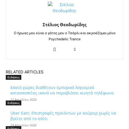
Στέλιος Θεοδωρίδης
Ο ήρωας μου είναι ο γάτος μου ο Τσάρλι και ακροάζομαι μόνο
Psychedelic Trance
RELATED ARTICLES
Ειδήσεις
Εκατό χώρες διαθέτουν εμπορικό λογισμικό
κατασκοπείας ικανό να παραβιάσει κινητά τηλέφωνα
22 Απριλίου 2026
Ειδήσεις
Uber Eats: Επιστροφές προϊόντων με κούριερ χωρίς να
βγείτε από το σπίτι
19 Απριλίου 2026
Ειδήσεις