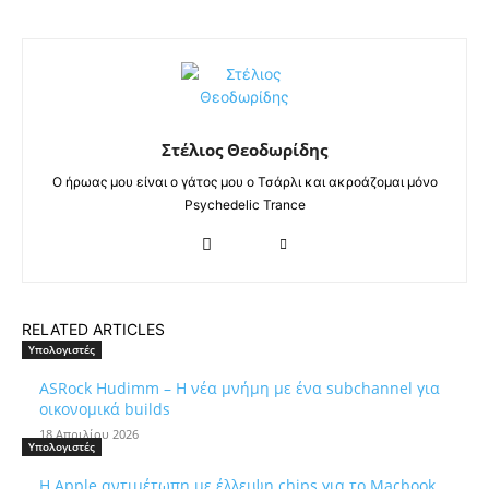
Στέλιος Θεοδωρίδης
Ο ήρωας μου είναι ο γάτος μου ο Τσάρλι και ακροάζομαι μόνο
Psychedelic Trance
RELATED ARTICLES
Υπολογιστές
ASRock Hudimm – Η νέα μνήμη με ένα subchannel για
οικονομικά builds
18 Απριλίου 2026
Υπολογιστές
Η Apple αντιμέτωπη με έλλειψη chips για το Macbook