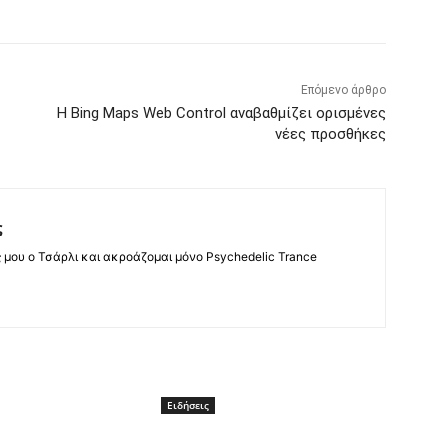
Επόμενο άρθρο
Η Bing Maps Web Control αναβαθμίζει ορισμένες
νέες προσθήκες
ς
ς μου ο Τσάρλι και ακροάζομαι μόνο Psychedelic Trance
Ειδήσεις