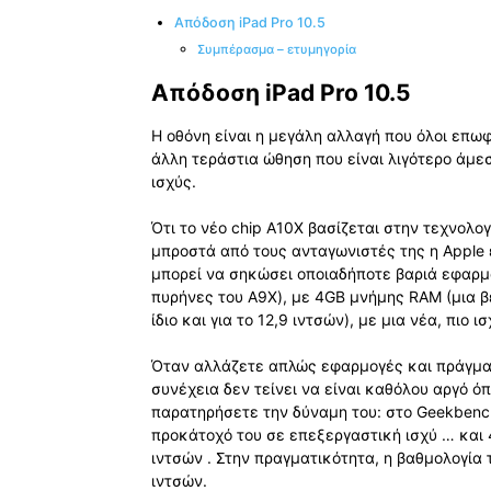
Απόδοση iPad Pro 10.5
Συμπέρασμα – ετυμηγορία
Απόδοση iPad Pro 10.5
Η οθόνη είναι η μεγάλη αλλαγή που όλοι επωφ
άλλη τεράστια ώθηση που είναι λιγότερο άμε
ισχύς.
Ότι το νέο chip A10X βασίζεται στην τεχνολο
μπροστά από τους ανταγωνιστές της η Apple 
μπορεί να σηκώσει οποιαδήποτε βαριά εφαρμο
πυρήνες του A9X), με 4GB μνήμης RAM (μια βε
ίδιο και για το 12,9 ιντσών), με μια νέα, πιο
Όταν αλλάζετε απλώς εφαρμογές και πράγματα
συνέχεια δεν τείνει να είναι καθόλου αργό ό
παρατηρήσετε την δύναμη του: στο Geekbenc
προκάτοχό του σε επεξεργαστική ισχύ … και
ιντσών . Στην πραγματικότητα, η βαθμολογία
ιντσών.