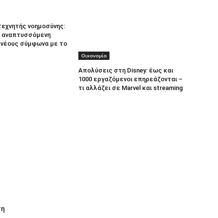
τεχνητής νοημοσύνης:
 αναπτυσσόμενη
α νέους σύμφωνα με το
Οικονομία
Απολύσεις στη Disney: έως και
1000 εργαζόμενοι επηρεάζονται –
τι αλλάζει σε Marvel και streaming
τη