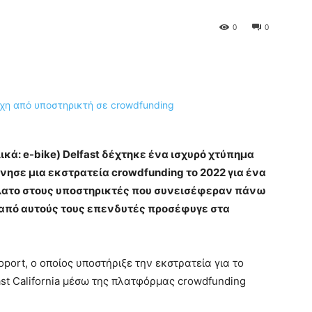
0
0
κά: e-bike) Delfast δέχτηκε ένα ισχυρό χτύπημα
ίνησε μια εκστρατεία crowdfunding το 2022 για ένα
ήλατο στους υποστηρικτές που συνεισέφεραν πάνω
 από αυτούς τους επενδυτές προσέφυγε στα
port, ο οποίος υποστήριξε την εκστρατεία για το
st California μέσω της πλατφόρμας crowdfunding