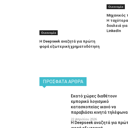
Οικονομία
Μηχανικός 
Η ταχύτερα
δουλειά γι
LinkedIn
Οικονομία
Η Deepseek αναζητά για πρώτη
φορά εξωτερική χρηματοδότηση
ΠΡΌΣΦΑΤΑ ΆΡΘΡΑ
Εκατό χώρες διαθέτουν
εμπορικό λογισμικό
κατασκοπείας ικανό να
παραβιάσει κινητά τηλέφωνα
22 Απριλίου 2026
Η Deepseek αναζητά για πρώ
φορά εξωτερική