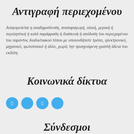
Αντιγραφή περιεχομένου
Απαγορεύεται η αναδημοσίευση, αναπαραγωγή, ολική, μερική ή
περιληπτική ή κατά παράφραση ή διασκευή ή απόδοση του περιεχομένου
του παρόντος διαδικτυακού τόπου με οποιονδήποτε τρόπο, ηλεκτρονικό,
μηχανικό, φωτοτυπικό ή άλλο, χωρίς την προηγούμενη γραπτή άδεια του
εκδότη.
Kοινωνικά δίκτυα
Σύνδεσμοι