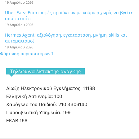
19 Απριλίου 2026
Uber Eats: Επιστροφές προϊόντων με κούριερ χωρίς να βγείτε
από το σπίτι
19 Απριλίου 2026
Hermes Agent: αξιολόγηση, εγκατάσταση, μνήμη, skills και
αυτοματισμοί
19 Απριλίου 2026
Φόρτωση περισσοτέρων
Tηλέφωνα έκτακτης ανάγκης
Δίωξη Ηλεκτρονικού Εγκλήματος: 11188
Ελληνική Αστυνομία: 100
Χαμόγελο του Παιδιού: 210 3306140
Πυροσβεστική Υπηρεσία: 199
ΕΚΑΒ 166