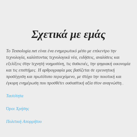
Σχετικά με εμάς
Το Texnologia.net είναι ένα ενημερωτικό μέσο με επίκεντρο την
τεχνολογία, καλύπτοντας τεχνολογικά νέα, ειδήσεις, αναλύσεις και
εξελίξεις στην τεχνητή νοημοσύνη, τις συσκευές, την ψηφιακή οικονομία
και τις επιστήμες. Η αρθρογραφία μας βασίζεται σε ερευνητική
προσέγγιση και πρωτότυπο περιεχόμενο, με στόχο την ποιοτική και
έγκυρη ενημέρωση που προσθέτει ουσιαστική αξία στον αναγνώστη..
Ταυτότητα
Όροι Χρήσης
Πολιτική Απορρήτου