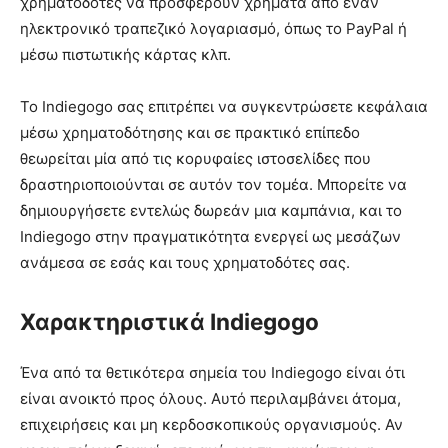
χρηματοδότες να προσφέρουν χρήματα από έναν
ηλεκτρονικό τραπεζικό λογαριασμό, όπως το PayPal ή
μέσω πιστωτικής κάρτας κλπ.
Το Indiegogo σας επιτρέπει να συγκεντρώσετε κεφάλαια
μέσω χρηματοδότησης και σε πρακτικό επίπεδο
θεωρείται μία από τις κορυφαίες ιστοσελίδες που
δραστηριοποιούνται σε αυτόν τον τομέα. Μπορείτε να
δημιουργήσετε εντελώς δωρεάν μια καμπάνια, και το
Indiegogo στην πραγματικότητα ενεργεί ως μεσάζων
ανάμεσα σε εσάς και τους χρηματοδότες σας.
Χαρακτηριστικά Indiegogo
Ένα από τα θετικότερα σημεία του Indiegogo είναι ότι
είναι ανοικτό προς όλους. Αυτό περιλαμβάνει άτομα,
επιχειρήσεις και μη κερδοσκοπικούς οργανισμούς. Αν