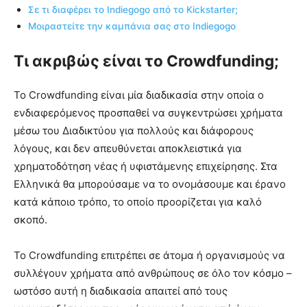
Σε τι διαφέρει το Indiegogo από το Kickstarter;
Μοιραστείτε την καμπάνια σας στο Indiegogo
Τι ακριβώς είναι το Crowdfunding;
Το Crowdfunding είναι μία διαδικασία στην οποία ο
ενδιαφερόμενος προσπαθεί να συγκεντρώσει χρήματα
μέσω του Διαδικτύου για πολλούς και διάφορους
λόγους, και δεν απευθύνεται αποκλειστικά για
χρηματοδότηση νέας ή υφιστάμενης επιχείρησης. Στα
Ελληνικά θα μπορούσαμε να το ονομάσουμε και έρανο
κατά κάποιο τρόπο, το οποίο προορίζεται για καλό
σκοπό.
Το Crowdfunding επιτρέπει σε άτομα ή οργανισμούς να
συλλέγουν χρήματα από ανθρώπους σε όλο τον κόσμο –
ωστόσο αυτή η διαδικασία απαιτεί από τους