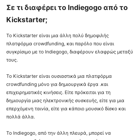
Σε τι διαφέρει το Indiegogo από το
Kickstarter;
Το Kickstarter είναι μια άλλη πολύ δημοφιλής
πλατφόρμα crowdfunding, και παρόλο που είναι
συγκρίσιμο με το Indiegogo, διαφέρουν ελαφρώς μεταξύ
τους.
Το Kickstarter είναι ουσιαστικά μια πλατφόρμα
crowdfunding μόνο για δημιουργικά έργα .και
επιχειρηματικές κινήσεις. Είτε πρόκειται για τη
δημιουργία μιας ηλεκτρονικής συσκευής, είτε για μια
επερχόμενη ταινία, είτε για κάποιο μουσικό δίσκο και
πολλά άλλα.
Το Indiegogo, από την άλλη πλευρά, μπορεί να