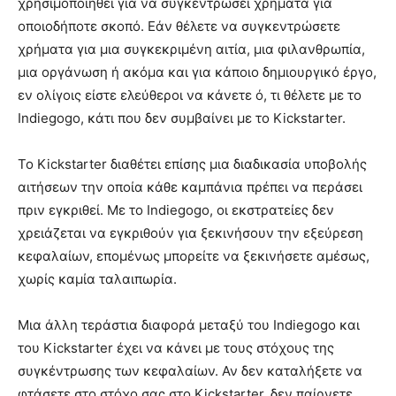
χρησιμοποιηθεί για να συγκεντρώσει χρήματα για
οποιοδήποτε σκοπό. Εάν θέλετε να συγκεντρώσετε
χρήματα για μια συγκεκριμένη αιτία, μια φιλανθρωπία,
μια οργάνωση ή ακόμα και για κάποιο δημιουργικό έργο,
εν ολίγοις είστε ελεύθεροι να κάνετε ό, τι θέλετε με το
Indiegogo, κάτι που δεν συμβαίνει με το Kickstarter.
Το Kickstarter διαθέτει επίσης μια διαδικασία υποβολής
αιτήσεων την οποία κάθε καμπάνια πρέπει να περάσει
πριν εγκριθεί. Με το Indiegogo, οι εκστρατείες δεν
χρειάζεται να εγκριθούν για ξεκινήσουν την εξεύρεση
κεφαλαίων, επομένως μπορείτε να ξεκινήσετε αμέσως,
χωρίς καμία ταλαιπωρία.
Μια άλλη τεράστια διαφορά μεταξύ του Indiegogo και
του Kickstarter έχει να κάνει με τους στόχους της
συγκέντρωσης των κεφαλαίων. Αν δεν καταλήξετε να
φτάσετε στο στόχο σας στο Kickstarter, δεν παίρνετε