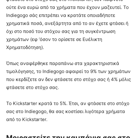
ούτε ένα ευρώ από τα χρήματα που έχουν μαζευτεί. Το
Indiegogo σάς επιτρέπει να κρατάτε οποιαδήποτε
χρηματικά ποσά, ανεξάρτητα από το αν έχετε φτάσει ή
όχι στο ποσό του στόχου σας για τη συγκέντρωση
χρημάτων (εφ ‘όσον το ορίσετε σε Ευέλικτη
Χρηματοδότηση).
Όπως αναφέρθηκε παραπάνω στα χαρακτηριστικά
τιμολόγησης, το Indiegogo αφαιρεί το 9% των χρημάτων
που κερδίζετε αν δεν φτάσετε στο στόχο σας ή 4% μόλις
φτάσετε στο στόχο σας.
Το Kickstarter κρατά το 5%. Έτσι, αν φτάσετε στο στόχο
σας στο Indiegogo, θα σας κοστίσει λιγότερα χρήματα
από το Kickstarter.
Μοιραστείτε την καμπάνια σας στο