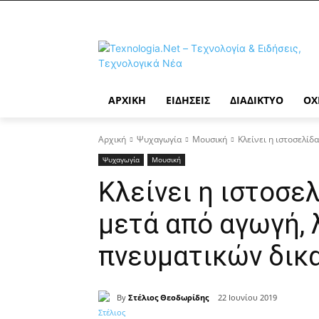
ΑΡΧΙΚΉ
ΕΙΔΉΣΕΙΣ
ΔΙΑΔΊΚΤΥΟ
ΟΧ
Αρχική
Ψυχαγωγία
Μουσική
Κλείνει η ιστοσελί
Ψυχαγωγία
Μουσική
Κλείνει η ιστοσε
μετά από αγωγή,
πνευματικών δικ
By
Στέλιος Θεοδωρίδης
22 Ιουνίου 2019