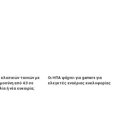
κλασικών ταινιών με
Οι ΗΠΑ ψάχνει για gamers για
μοσύνη από 4:3 σε
ελεγκτές εναέριας κυκλοφορίας
λία ή νέα ευκαιρία;