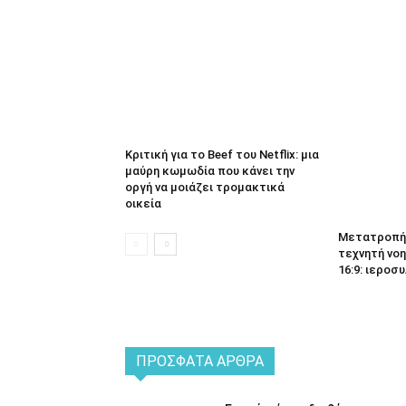
Κριτική για το Beef του Netflix: μια
μαύρη κωμωδία που κάνει την
οργή να μοιάζει τρομακτικά
οικεία
Μετατροπή 
τεχνητή νοη
16:9: ιεροσυ
ΠΡΌΣΦΑΤΑ ΆΡΘΡΑ