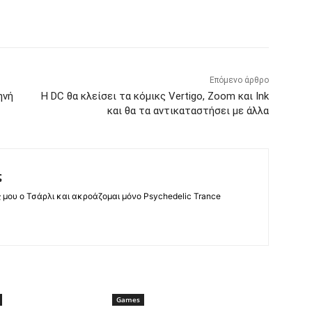
Επόμενο άρθρο
ηνή
Η DC θα κλείσει τα κόμικς Vertigo, Zoom και Ink
και θα τα αντικαταστήσει με άλλα
ς
ς μου ο Τσάρλι και ακροάζομαι μόνο Psychedelic Trance
Games