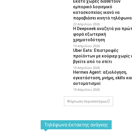
Εκατό χώρες διαθέτουν
εμπορικό λογισμικό
κατασκοπείας ικανό να
παραβιάσει κινητά τηλέφωνα
22 Απριλίου 2026
Η Deepseek αναζητά για πρώ
φορά εξωτερική
χρηματοδότηση
19 Απριλίου 2026
Uber Eats: Επιστροφές
προϊόντων με κούριερ χωρίς 
βγείτε από το σπίτι
19 Απριλίου 2026
Hermes Agent: αξιολόγηση,
εγκατάσταση, μνήμη, skills κα
αυτοματισμοί
19 Απριλίου 2026
Φόρτωση περισσοτέρων
Tηλέφωνα έκτακτης ανάγκης