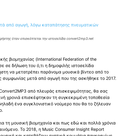
ρήστης όταν επισκέπτεται την ιστοσελίδα convert2mp3.net
ς βιομηχανίας (International Federation of the
σε σε δήλωση του ό,τι η δημοφιλής ιστοσελίδα
ήστη να μετατρέπει παράνομα μουσικά βίντεο από το
ς συμφωνίας μετά από αγωγή που της ασκήθηκε το 2017.
ο Convert2MP3 από πλευράς επισκεψιμότητας, θα σας
ινή χρονιά επισκέφτηκαν τη συγκεκριμένη τοποθεσία
δηλαδή ένα συγκλονιστικό νούμερο που θα το ζήλευαν
ο.
για τη μουσική βιομηχανία και πως εδώ και πολλά χρόνια
ινόμενο. Το 2018, η Music Consumer Insight Report
ουσική και κατεβάζουν ηχητικά κομμάτια παγκοσμίως