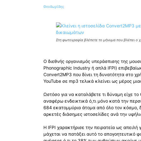
Κοινοποίηση
Στη φωτογραφία βλέπετε το μήνυμα που βλέπει ο χ
Ο διεθνής οργανισμός υπεράσπισης της μουσική
Phonographic Industry ή απλά IFPI) επιβεβαίω
Convert2MP3 που δίνει τη δυνατότητα στο χρ
YouTube σε mp3 τελικά κλείνει ως μέρος μια
Ωστόσο για να καταλάβετε τι δύναμη είχε τ
αναφέρω ενδεικτικά ό,τι μόνο κατά την περσ
684 εκατομμύρια άτομα από όλο τον κόσμο, 
αρκετές διάσημες ιστοσελίδες ανά την υφήλι
Η IFPI χαρακτήρισε την πειρατεία ως απειλή 
μάχεται να πατάξει αυτό το απογοητευτικό φα
ανέφερε ό,τι το 38% των ανθρώπων ακούνε μ