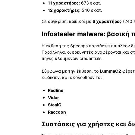
11 χαρακτήρες:
673 εκατ.
12 χαρακτήρες:
540 εκατ.
Σε σύγκριση, κωδικοί με
6 χαρακτήρες
(240 
Infostealer malware: βασικ
Η έκθεση της Specops παραθέτει επιπλέον 
Παράλληλα, οι ερευνητές αναφέρονται και σ
πηγές κλεμμένων credentials.
Σύμφωνα με την έκθεση, το
LummaC2
φέρετα
κωδικών, και ακολουθούν τα:
Redline
Vidar
StealC
Raccoon
Συστάσεις για χρήστες και δι