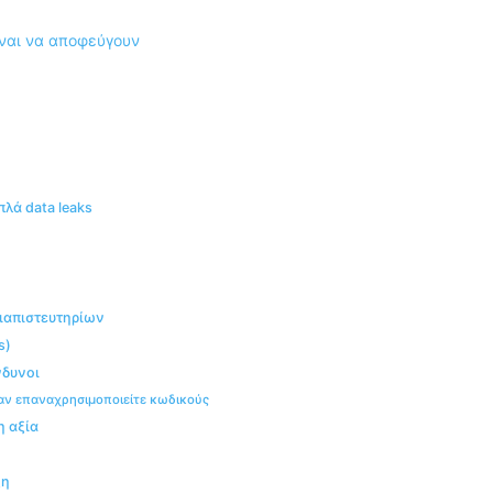
πλά data leaks
διαπιστευτηρίων
s)
νδυνοι
ταν επαναχρησιμοποιείτε κωδικούς
η αξία
ξη