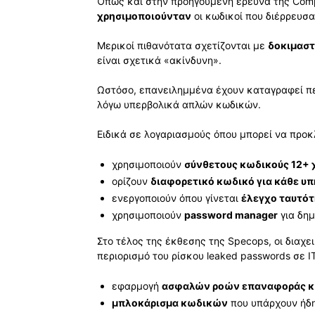
Όπως και στην προηγούμενη έρευνα της Comp
χρησιμοποιούνταν
οι κωδικοί που διέρρευσα
Μερικοί πιθανότατα σχετίζονται με
δοκιμαστ
είναι σχετικά «ακίνδυνη».
Ωστόσο, επανειλημμένα έχουν καταγραφεί π
λόγω υπερβολικά απλών κωδικών.
Ειδικά σε λογαριασμούς όπου μπορεί να προκλ
χρησιμοποιούν
σύνθετους κωδικούς 12+
ορίζουν
διαφορετικό κωδικό για κάθε υπ
ενεργοποιούν όπου γίνεται
έλεγχο ταυτότ
χρησιμοποιούν
password manager
για δημ
Στο τέλος της έκθεσης της Specops, οι διαχε
περιορισμό του ρίσκου leaked passwords σε I
εφαρμογή
ασφαλών ροών επαναφοράς κωδ
μπλοκάρισμα κωδικών
που υπάρχουν ήδη