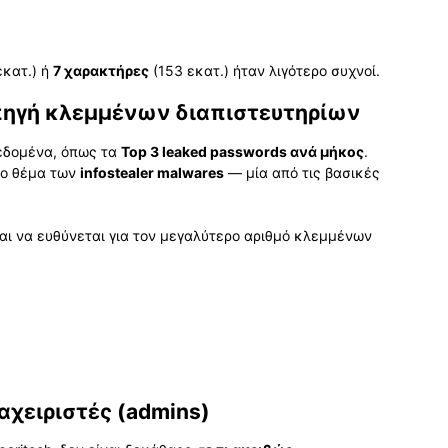
εκατ.) ή
7 χαρακτήρες
(153 εκατ.) ήταν λιγότερο συχνοί.
ή πηγή κλεμμένων διαπιστευτηρίων
δεδομένα, όπως τα
Top 3 leaked passwords ανά μήκος
.
το θέμα των
infostealer malwares
— μία από τις βασικές
ι να ευθύνεται για τον μεγαλύτερο αριθμό κλεμμένων
αχειριστές (admins)