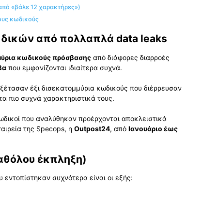
 από «βάλε 12 χαρακτήρες»)
ους κωδικούς
κωδικών από πολλαπλά data leaks
μύρια κωδικούς πρόσβασης
από διάφορες διαρροές
βα
που εμφανίζονται ιδιαίτερα συχνά.
ξέτασαν έξι δισεκατομμύρια κωδικούς που διέρρευσαν
 τα πιο συχνά χαρακτηριστικά τους.
ωδικοί που αναλύθηκαν προέρχονται αποκλειστικά
αιρεία της Specops, η
Outpost24
, από
Ιανουάριο έως
καθόλου έκπληξη)
υ εντοπίστηκαν συχνότερα είναι οι εξής: