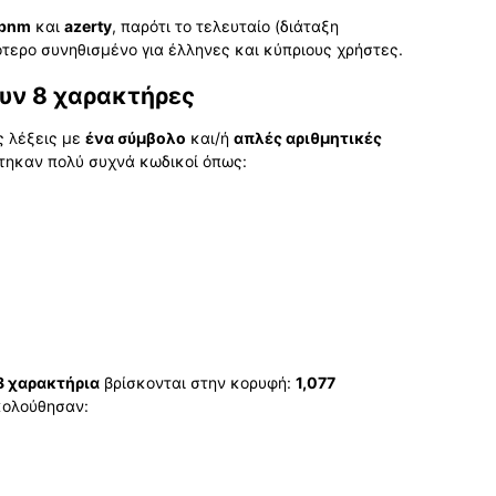
vbnm
και
azerty
, παρότι το τελευταίο (διάταξη
ότερο συνηθισμένο για έλληνες και κύπριους χρήστες.
ουν 8 χαρακτήρες
ς λέξεις με
ένα σύμβολο
και/ή
απλές αριθμητικές
τηκαν πολύ συχνά κωδικοί όπως:
8 χαρακτήρια
βρίσκονται στην κορυφή:
1,077
κολούθησαν: