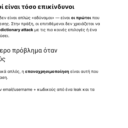
ί είναι τόσο επικίνδυνοι
δεν είναι απλώς «αδύναμοι» — είναι
οι πρώτοι
που
ης. Στην πράξη, οι επιτιθέμενοι δεν χρειάζεται να
α
dictionary attack
με τις πιο κοινές επιλογές ή ένα
ύσει.
ύτερο πρόβλημα όταν
ύς
λικά απλός, η
επαναχρησιμοποίηση
είναι αυτή που
αση.
ν email/username + κωδικούς από ένα leak και τα