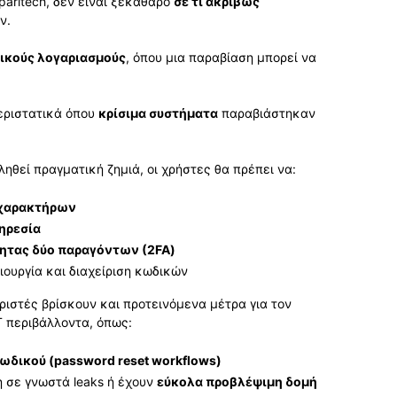
aritech, δεν είναι ξεκάθαρο
σε τι ακριβώς
ν.
ικούς λογαριασμούς
, όπου μια παραβίαση μπορεί να
εριστατικά όπου
κρίσιμα συστήματα
παραβιάστηκαν
ηθεί πραγματική ζημιά, οι χρήστες θα πρέπει να:
 χαρακτήρων
ηρεσία
ητας δύο παραγόντων (2FA)
ιουργία και διαχείριση κωδικών
ιριστές βρίσκουν και προτεινόμενα μέτρα για τον
T περιβάλλοντα, όπως:
ικού (password reset workflows)
 σε γνωστά leaks ή έχουν
εύκολα προβλέψιμη δομή