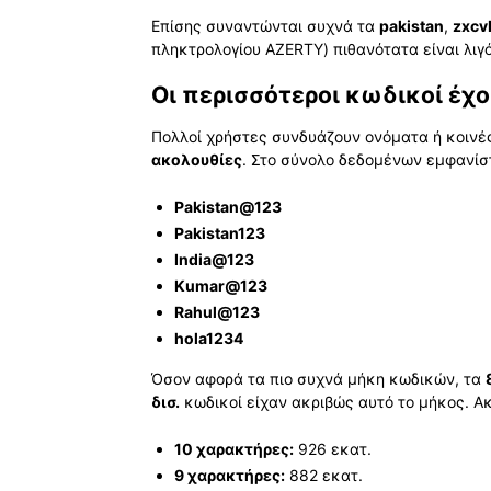
Επίσης συναντώνται συχνά τα
pakistan
,
zxc
πληκτρολογίου AZERTY) πιθανότατα είναι λιγ
Οι περισσότεροι κωδικοί έχ
Πολλοί χρήστες συνδυάζουν ονόματα ή κοινέ
ακολουθίες
. Στο σύνολο δεδομένων εμφανίσ
Pakistan@123
Pakistan123
India@123
Kumar@123
Rahul@123
hola1234
Όσον αφορά τα πιο συχνά μήκη κωδικών, τα
δισ.
κωδικοί είχαν ακριβώς αυτό το μήκος. Α
10 χαρακτήρες:
926 εκατ.
9 χαρακτήρες:
882 εκατ.