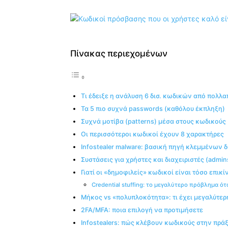
Πίνακας περιεχομένων
Τι έδειξε η ανάλυση 6 δισ. κωδικών από πολλα
Τα 5 πιο συχνά passwords (καθόλου έκπληξη)
Συχνά μοτίβα (patterns) μέσα στους κωδικούς
Οι περισσότεροι κωδικοί έχουν 8 χαρακτήρες
Infostealer malware: βασική πηγή κλεμμένων 
Συστάσεις για χρήστες και διαχειριστές (admin
Γιατί οι «δημοφιλείς» κωδικοί είναι τόσο επικί
Credential stuffing: το μεγαλύτερο πρόβλημα ό
Μήκος vs «πολυπλοκότητα»: τι έχει μεγαλύτερ
2FA/MFA: ποια επιλογή να προτιμήσετε
Infostealers: πώς κλέβουν κωδικούς στην πρά