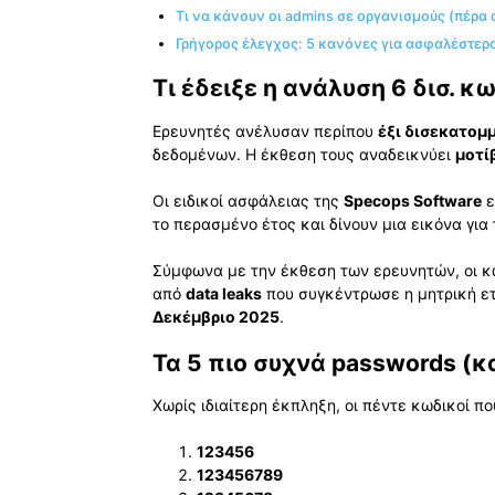
Τι να κάνουν οι admins σε οργανισμούς (πέρα
Γρήγορος έλεγχος: 5 κανόνες για ασφαλέστερ
Τι έδειξε η ανάλυση 6 δισ. 
Ερευνητές ανέλυσαν περίπου
έξι δισεκατομ
δεδομένων. Η έκθεση τους αναδεικνύει
μοτί
Οι ειδικοί ασφάλειας της
Specops Software
ε
το περασμένο έτος και δίνουν μια εικόνα για
Σύμφωνα με την έκθεση των ερευνητών, οι κ
από
data leaks
που συγκέντρωσε η μητρική ετ
Δεκέμβριο 2025
.
Τα 5 πιο συχνά passwords (
Χωρίς ιδιαίτερη έκπληξη, οι πέντε κωδικοί πο
123456
123456789