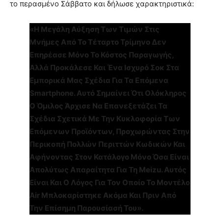
το περασμένο Σάββατο και δήλωσε χαρακτηριστικά:
«Η Μεγάλη Αύξηση Των Τιμών Στις
Μνήμες Από Το Τέταρτο Τρίμηνο Δεν
Επηρέασε Μόνο Το Κόστος Παραγωγής,
Αλλά Προκάλεσε Και Ένα Ισχυρό Σοκ Στα
Εμπορικά Μας Σχέδια Για Τα Επόμενα
Smartphone. Αυτό Σημαίνει Ότι Ολόκληρος
Ο Όμιλος Άρχισε Να Επανεξετάζει Τα
Σχέδια Σχετικά Με Την Κυκλοφορία Των
Επόμενων Προϊόντων, Προχωρώντας Στην
Περικοπή Πολλών Περιττών Κωδικών Και
Αφήνοντας Στον Κατάλογο Μόνο Όσα Είναι
Απολύτως Απαραίτητα Για Τη Meizu. Αυτός
Είναι Και Ο Λόγος Για Τον Οποίο Το Μοντέλο
Air Μπλοκαρίστηκε Ακόμα Και Πριν Από
Την Επίσημη Παρουσίασή Του».