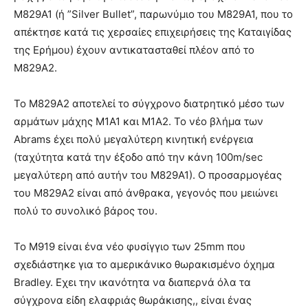
M829Α1 (ή ”Silver Bullet”, παρωνύμιο του M829Α1, που το
απέκτησε κατά τις χερσαίες επιχειρήσεις της Καταιγίδας
της Ερήμου) έχουν αντικατασταθεί πλέον από το
M829Α2.
Το M829Α2 αποτελεί το σύγχρονο διατρητικό μέσο των
αρμάτων μάχης M1Α1 και M1Α2. Το νέο βλήμα των
Abrams έχει πολύ μεγαλύτερη κινητική ενέργεια
(ταχύτητα κατά την έξοδο από την κάνη 100m/sec
μεγαλύτερη από αυτήν του M829Α1). Ο προσαρμογέας
του M829Α2 είναι από άνθρακα, γεγονός που μειώνει
πολύ το συνολικό βάρος του.
To M919 είναι ένα νέο φυσίγγιο των 25mm που
σχεδιάστηκε για το αμερικάνικο θωρακισμένο όχημα
Bradley. Εχει την ικανότητα να διαπερνά όλα τα
σύγχρονα είδη ελαφριάς θωράκισης,, είναι ένας