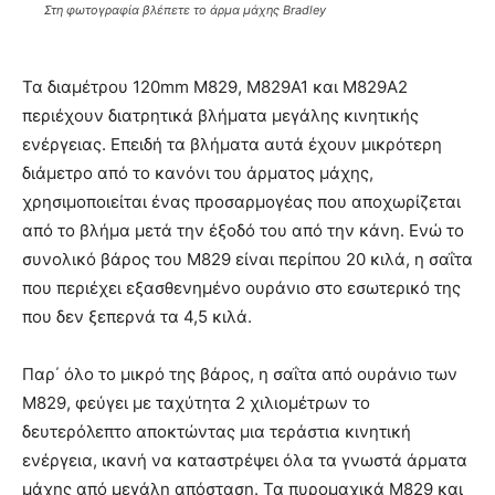
Στη φωτογραφία βλέπετε το άρμα μάχης Bradley
Τα διαμέτρου 120mm M829, M829Α1 και M829Α2
περιέχουν διατρητικά βλήματα μεγάλης κινητικής
ενέργειας. Επειδή τα βλήματα αυτά έχουν μικρότερη
διάμετρο από το κανόνι του άρματος μάχης,
χρησιμοποιείται ένας προσαρμογέας που αποχωρίζεται
από το βλήμα μετά την έξοδό του από την κάνη. Ενώ το
συνολικό βάρος του M829 είναι περίπου 20 κιλά, η σαΐτα
που περιέχει εξασθενημένο ουράνιο στο εσωτερικό της
που δεν ξεπερνά τα 4,5 κιλά.
Παρ΄ όλο το μικρό της βάρος, η σαΐτα από ουράνιο των
Μ829, φεύγει με ταχύτητα 2 χιλιομέτρων το
δευτερόλεπτο αποκτώντας μια τεράστια κινητική
ενέργεια, ικανή να καταστρέψει όλα τα γνωστά άρματα
μάχης από μεγάλη απόσταση. Τα πυρομαχικά M829 και