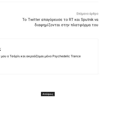
Επόμενο άρθρο
Το Twitter απαγόρευσε το RT και Sputnik να
διαφημίζονται στην πλατφόρμα του
ς
ς μου ο Τσάρλι και ακροάζομαι μόνο Psychedelic Trance
Απόψεις