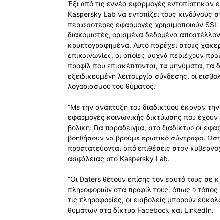
Έξι από τις εννέα εφαρμογές εντοπίστηκαν ε
Kaspersky Lab να εντοπίζει τους κινδύνους σ
περισσότερες εφαρμογές χρησιμοποιούν SSL (
διακομιστές, ορισμένα δεδομένα αποστέλλον
κρυπτογραφημένα. Αυτό παρέχει στους χάκερ
επικοινωνίες, οι οποίες συχνά περιέχουν πρ
προφίλ που επισκέπτονται, τα μηνύματα, τα
εξειδικευμένη λειτουργία σύνδεσης, οι εισβ
λογαριασμού του θύματος.
“Με την ανάπτυξη του διαδικτύου έκαναν την
εφαρμογές κοινωνικής δικτύωσης που έχουν σ
βολική: Για παράδειγμα, στο διαδίκτυο οι εφα
βοηθήσουν να βρούμε ερωτικό σύντροφο. Ωστ
προστατεύονται από επιθέσεις στον κυβερνο
ασφάλειας στο Kaspersky Lab.
“Οι Daters θέτουν επίσης τον εαυτό τους σε
πληροφοριών στα προφίλ τους, όπως ο τόπος 
τις πληροφορίες, οι εισβολείς μπορούν εύκο
θυμάτων στα δίκτυα Facebook και LinkedIn.