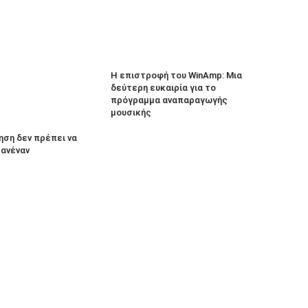
Η επιστροφή του WinAmp: Μια
δεύτερη ευκαιρία για το
πρόγραμμα αναπαραγωγής
μουσικής
ηση δεν πρέπει να
κανέναν