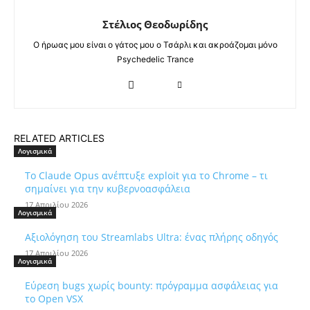
Στέλιος Θεοδωρίδης
Ο ήρωας μου είναι ο γάτος μου ο Τσάρλι και ακροάζομαι μόνο
Psychedelic Trance
RELATED ARTICLES
Λογισμικά
Το Claude Opus ανέπτυξε exploit για το Chrome – τι
σημαίνει για την κυβερνοασφάλεια
17 Απριλίου 2026
Λογισμικά
Αξιολόγηση του Streamlabs Ultra: ένας πλήρης οδηγός
17 Απριλίου 2026
Λογισμικά
Εύρεση bugs χωρίς bounty: πρόγραμμα ασφάλειας για
το Open VSX