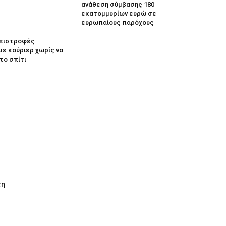
ανάθεση σύμβασης 180
εκατομμυρίων ευρώ σε
ευρωπαίους παρόχους
 Επιστροφές
με κούριερ χωρίς να
το σπίτι
τη