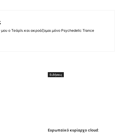
ς
ς μου ο Τσάρλι και ακροάζομαι μόνο Psychedelic Trance
Ειδήσεις
Ευρωπαϊκό κυρίαρχο cloud: