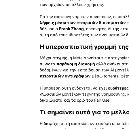
των αρχείων σε άλλους χρήστες.
Για την αποφυγή νομικών συνεπειών, οι υπάλλ
λήψεις μέσω των εταιρικών διακομιστών
τ
δήλωσε ο
Frank Zhang
, ερευνητής AI της ετα
αυτή από τους ιδιοκτήτες των πνευματικών 
Η υπερασπιστική γραμμή της
Μέχρι στιγμής, η Meta αρνείται τις κατηγορί
συνιστά
παράνομη διανομή
αλλά ανήκει στη
δεδομένων για την εκπαίδευση των AI μοντέλ
πειρατικών αντιγράφων
μέσω torrents, φέρ
Η υπόθεση αυτή ενδέχεται να έχει
ευρύτερες
γλωσσικών μοντέλων τεχνητής νοημοσύνης, 
δικαιώματα και τα όρια του Fair Use.
Τι σημαίνει αυτό για το μέλ
Η διαμάχη αυτή αποτελεί ένα ακόμα επεισόδι