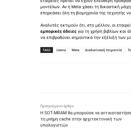
εταιρείες πρέπει να έχουν ελεύθερη πρόσβασ
μοντέλων. Αν η Meta χάσει τη δικαστική μάχη
επηρεάσει όλη τη βιομηχανία της τεχνητής ν
Αναλυτές εκτιμούν ότι, στο μέλλον, οι εταιρ
εμπορικές άδειες
για τη χρήση βιβλίων και 
να επιβραδύνει σημαντικά την εξέλιξη των μ
TAGS
Llama
Meta
Διαδικτυακή πειρατεία
Τ
Κοινοποίηση
Προηγούμενο άρθρο
H SOT-MRAM θα ​​μπορούσε να αντικαταστήσε
τη μνήμη cache στην αρχιτεκτονική των
υπολογιστών