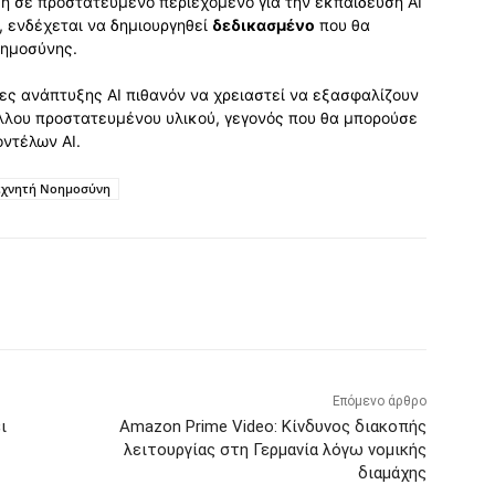
η σε προστατευμένο περιεχόμενο για την εκπαίδευση AI
, ενδέχεται να δημιουργηθεί
δεδικασμένο
που θα
οημοσύνης.
είες ανάπτυξης AI πιθανόν να χρειαστεί να εξασφαλίζουν
άλλου προστατευμένου υλικού, γεγονός που θα μπορούσε
οντέλων AI.
εχνητή Νοημοσύνη
Επόμενο άρθρο
ι
Amazon Prime Video: Κίνδυνος διακοπής
λειτουργίας στη Γερμανία λόγω νομικής
διαμάχης