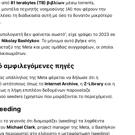
ω από
81 terabytes (TB) βιβλίων
μέσω torrents,
 μοντέλα τεχνητής νοημοσύνης (AI) που φέρουν την
ελέσει τη διαδικασία αυτή με όσο το δυνατόν μικρότερο
.
 υπολογιστή δεν φαίνεται σωστό”, είχε γράψει το 2023 σε
,
Nikolay Bashlykov
. Το μήνυμα αυτό βγήκε στη
εταξύ της Meta και μιας ομάδας συγγραφέων, οι οποίοι
δικαιωμάτων.
 αμφιλεγόμενες πηγές
νας υπάλληλος της Meta φέρεται να δήλωσε ότι η
 ιστότοπους όπως το
Internet Archive
, η
Z-Library
και η
πως η λήψη επιπλέον δεδομένων παρουσίαζε
ού seeders (χρηστών που μοιράζονται το περιεχόμενο).
eeding
 το γεγονός ότι διαμοιράζει (seeding) τα ληφθέντα
του
Michael Clark
, project manager της Meta, ο Bashlykov
 να περιοριστεί στο ελάχιστο η μεταφόρτωση (seeding)