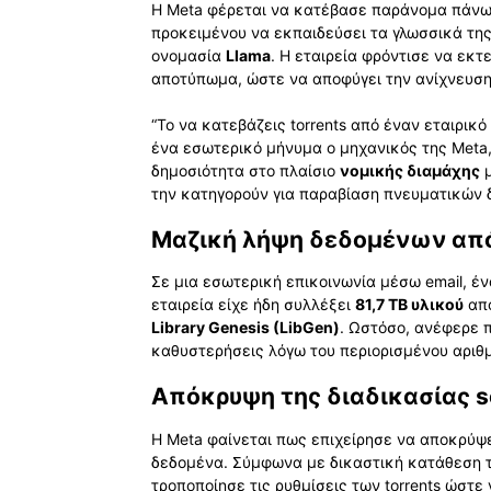
Η Meta φέρεται να κατέβασε παράνομα πάν
προκειμένου να εκπαιδεύσει τα γλωσσικά της
ονομασία
Llama
. Η εταιρεία φρόντισε να εκτ
αποτύπωμα, ώστε να αποφύγει την ανίχνευση
“Το να κατεβάζεις torrents από έναν εταιρικό
ένα εσωτερικό μήνυμα ο μηχανικός της Meta
δημοσιότητα στο πλαίσιο
νομικής διαμάχης
μ
την κατηγορούν για παραβίαση πνευματικών 
Μαζική λήψη δεδομένων από
Σε μια εσωτερική επικοινωνία μέσω email, έ
εταιρεία είχε ήδη συλλέξει
81,7 TB υλικού
από
Library Genesis (LibGen)
. Ωστόσο, ανέφερε 
καθυστερήσεις λόγω του περιορισμένου αριθμ
Απόκρυψη της διαδικασίας s
Η Meta φαίνεται πως επιχείρησε να αποκρύψει
δεδομένα. Σύμφωνα με δικαστική κατάθεση 
τροποποίησε τις ρυθμίσεις των torrents ώστε