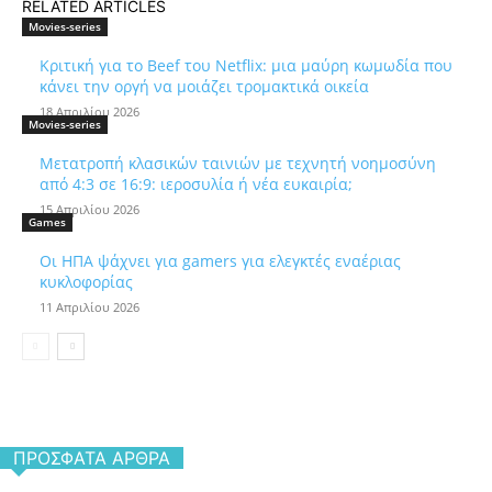
RELATED ARTICLES
Movies-series
Κριτική για το Beef του Netflix: μια μαύρη κωμωδία που
κάνει την οργή να μοιάζει τρομακτικά οικεία
18 Απριλίου 2026
Movies-series
Μετατροπή κλασικών ταινιών με τεχνητή νοημοσύνη
από 4:3 σε 16:9: ιεροσυλία ή νέα ευκαιρία;
15 Απριλίου 2026
Games
Οι ΗΠΑ ψάχνει για gamers για ελεγκτές εναέριας
κυκλοφορίας
11 Απριλίου 2026
ΠΡΌΣΦΑΤΑ ΆΡΘΡΑ