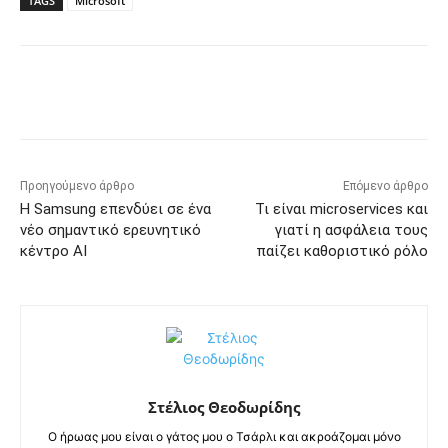
TAGS
Microsoft
Προηγούμενο άρθρο
Επόμενο άρθρο
Η Samsung επενδύει σε ένα
Τι είναι microservices και
νέο σημαντικό ερευνητικό
γιατί η ασφάλεια τους
κέντρο AI
παίζει καθοριστικό ρόλο
Στέλιος Θεοδωρίδης
Ο ήρωας μου είναι ο γάτος μου ο Τσάρλι και ακροάζομαι μόνο