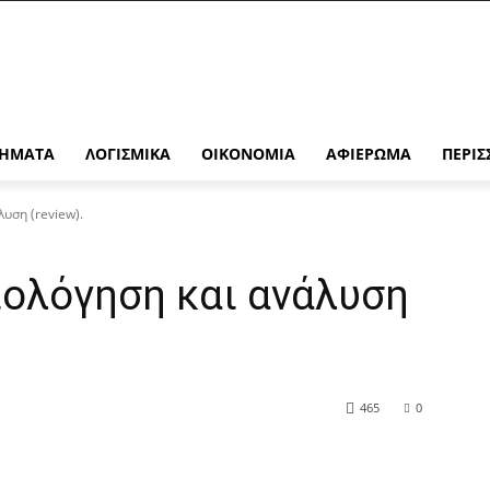
ΉΜΑΤΑ
ΛΟΓΙΣΜΙΚΆ
ΟΙΚΟΝΟΜΊΑ
ΑΦΙΈΡΩΜΑ
ΠΕΡΙΣ
υση (review).
ιολόγηση και ανάλυση
465
0