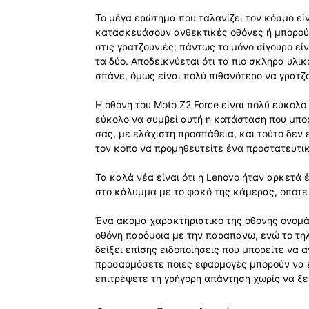
Το μέγα ερώτημα που ταλανίζει τον κόσμο ε
κατασκευάσουν ανθεκτικές οθόνες ή μπορού
στις γρατζουνιές; πάντως το μόνο σίγουρο εί
τα δύο. Αποδεικνύεται ότι τα πιο σκληρά υλι
σπάνε, όμως είναι πολύ πιθανότερο να γρατζ
Η οθόνη του Moto Z2 Force είναι πολύ εύκολο
εύκολο να συμβεί αυτή η κατάσταση που μπορε
σας, με ελάχιστη προσπάθεια, και τούτο δεν 
τον κόπο να προμηθευτείτε ένα προστατευτικ
Τα καλά νέα είναι ότι η Lenovo ήταν αρκετά
στο κάλυμμα με το φακό της κάμερας, οπότε δ
Ένα ακόμα χαρακτηριστικό της οθόνης ονομάζε
οθόνη παρόμοια με την παραπάνω, ενώ το τηλ
δείξει επίσης ειδοποιήσεις που μπορείτε να 
προσαρμόσετε ποιες εφαρμογές μπορούν να ε
επιτρέψετε τη γρήγορη απάντηση χωρίς να ξ