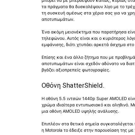
μπορεί να με μπερδέψουν κάπως, κυρίως όταν
τα πράγματα θα δυσκολέψουν λίγο με το τρέχ
τη συσκευή αμέσως στα χέρια σας για να χρ
αποτυπωμάτων.
Ένα ακόμη μειονέκτημα που παρατήρησα είναι
τηλεφώνου. Αυτός είναι και ο κυριότερος λόγ
εμφάνισης, διότι χτυπάει αρκετά άσχημα στο 
Επίσης και ένα άλλο ζήτημα που με προβλημά
αποτυπωμάτων είναι σχεδόν αδύνατο να διατη
βγάζει αξιοπρεπείς φωτογραφίες.
Οθόνη ShatterShield.
Η οθόνη 5.5 ιντσών 1440p Super AMOLED είνα
χρώμα ιδιαίτερα εντυπωσιακό και αληθινό. Μ
μια οθόνη AMOLED υψηλής ανάλυσης.
Επιπλέον στα θετικά σημεία συγκαταλέγεται 
η Motorola το έδειξε στην παρουσίαση της μ