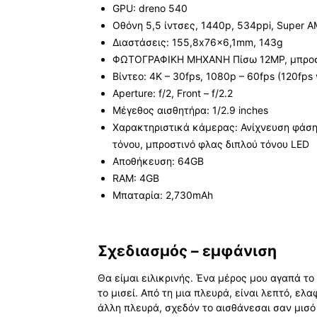
GPU: dreno 540
Οθόνη 5,5 ίντσες, 1440p, 534ppi, Super 
Διαστάσεις: 155,8x76x6,1mm, 143g
ΦΩΤΟΓΡΑΦΙΚΗ ΜΗΧΑΝΗ Πίσω 12MP, μπροσ
Βίντεο: 4K – 30fps, 1080p – 60fps (120fps
Aperture: f/2, Front – f/2.2
Μέγεθος αισθητήρα: 1/2.9 inches
Χαρακτηριστικά κάμερας: Ανίχνευση φάσης
τόνου, μπροστινό φλας διπλού τόνου LED
Αποθήκευση: 64GB
RAM: 4GB
Μπαταρία: 2,730mAh
Σχεδιασμός – εμφάνιση
Θα είμαι ειλικρινής. Ένα μέρος μου αγαπά το
το μισεί. Από τη μια πλευρά, είναι λεπτό, ελ
άλλη πλευρά, σχεδόν το αισθάνεσαι σαν μισό 