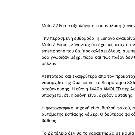
Moto Z2 Force αξιολόγηση και ανάλυση (revie
Την περασμένη εβδομάδα, η Lenovo ανακοίνω
Moto Z Force , λέγοντας ότι έχει ως στόχο τ
smartphone που θα “προκαλέσει όλους, συμ
όσα γνώριζαν μέχρι τώρα και πως πλέον δεν 
μέλλον.
Λεπτότερο και ελαφρύτερο από τον προκάτοχό
ναυαρχίδα της Qualcomm, το Snapdragon 835
αποθήκευσης. Η οθόνη 1440p AMOLED περιλαμβ
υπόσχεται ότι η οθόνη είναι σχεδόν ασταθής.
Η φωτογραφική μηχανή είναι διπλού φακού, 
αυτόματης εστίασης λέιζερ. Ο δεύτερος φακό
βάθους.
Το Z2 τέλειο δεν θα το χαρακτήριζα σε καμί