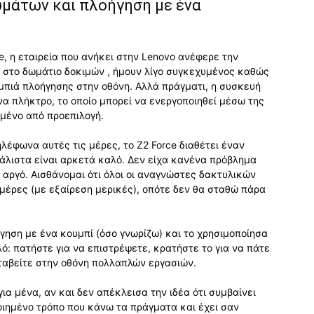
μάτων και πλοήγηση με ένα
e, η εταιρεία που ανήκει στην Lenovo ανέφερε την
 στο δωμάτιο δοκιμών , ήμουν λίγο συγκεχυμένος καθώς
μπιά πλοήγησης στην οθόνη. Αλλά πράγματι, η συσκευή
να πλήκτρο, το οποίο μπορεί να ενεργοποιηθεί μέσω της
ημένο από προεπιλογή.
έφωνα αυτές τις μέρες, το Z2 Force διαθέτει έναν
λιστα είναι αρκετά καλό. Δεν είχα κανένα πρόβλημα
 αργό. Αισθάνομαι ότι όλοι οι αναγνώστες δακτυλικών
μέρες (με εξαίρεση μερικές), οπότε δεν θα σταθώ πάρα
γηση με ένα κουμπί (όσο γνωρίζω) και το χρησιμοποίησα
λό: πατήστε για να επιστρέψετε, κρατήστε το για να πάτε
ταβείτε στην οθόνη πολλαπλών εργασιών.
για μένα, αν και δεν απέκλεισα την ιδέα ότι συμβαίνει
οιημένο τρόπο που κάνω τα πράγματα και έχει σαν