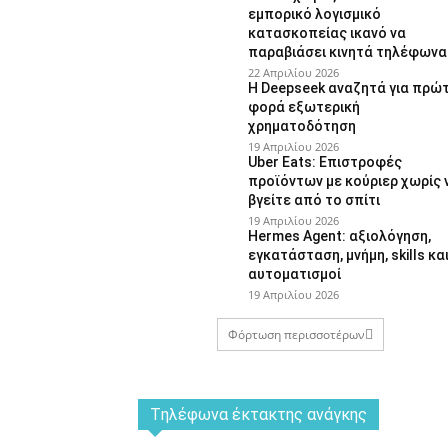
εμπορικό λογισμικό
κατασκοπείας ικανό να
παραβιάσει κινητά τηλέφωνα
22 Απριλίου 2026
Η Deepseek αναζητά για πρώ
φορά εξωτερική
χρηματοδότηση
19 Απριλίου 2026
Uber Eats: Επιστροφές
προϊόντων με κούριερ χωρίς 
βγείτε από το σπίτι
19 Απριλίου 2026
Hermes Agent: αξιολόγηση,
εγκατάσταση, μνήμη, skills κα
αυτοματισμοί
19 Απριλίου 2026
Φόρτωση περισσοτέρων
Tηλέφωνα έκτακτης ανάγκης