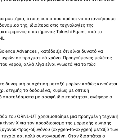
μια μυστήρια, άτυπη ουσία που πρέπει να κατανοήσουμε
υναμικό της, ιδιαίτερα στις τεχνολογίες της
ιακεκριμένος επιστήμονας Takeshi Egami, από το
RNL
cience Advances , κατέδειξε ότι είναι δυνατό να
ν υγρών σε πραγματικό χρόνο. Προηγούμενες μελέτες
του νερού, αλλά λίγα είναι γνωστά για το πώς
στη δυναμική συσχέτιση μεταξύ μορίων καθώς κινούνται
ρι στιγμής τα δεδομένα, κυρίως με οπτική
ό αποτελέσματα με ασαφή ιδιαιτερότητα», ανέφερε ο
μάδα του ORNL-UT χρησιμοποίησε μια προηγμένη τεχνική
τίνων Χ για τον προσδιορισμό της μοριακής κίνησης.
οξυγόνου-προς-οξυγόνου (oxygen-to-oxygen) μεταξύ των
ς τυχαία και πολύ συντονισμένη. Όταν διασπάται ο