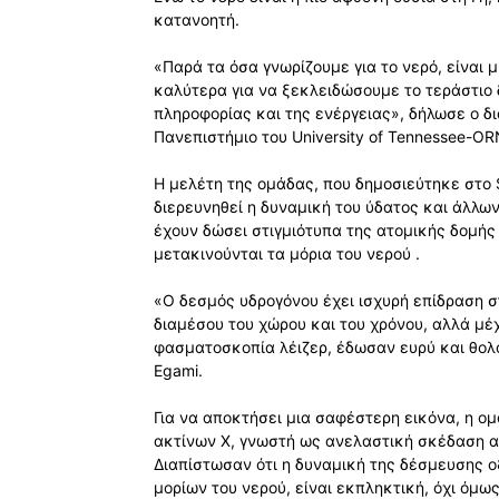
κατανοητή.
«Παρά τα όσα γνωρίζουμε για το νερό, είναι 
καλύτερα για να ξεκλειδώσουμε το τεράστιο δ
πληροφορίας και της ενέργειας», δήλωσε ο δ
Πανεπιστήμιο του University of Tennessee-O
Η μελέτη της ομάδας, που δημοσιεύτηκε στο S
διερευνηθεί η δυναμική του ύδατος και άλλω
έχουν δώσει στιγμιότυπα της ατομικής δομής 
μετακινούνται τα μόρια του νερού .
«Ο δεσμός υδρογόνου έχει ισχυρή επίδραση 
διαμέσου του χώρου και του χρόνου, αλλά μέχ
φασματοσκοπία λέιζερ, έδωσαν ευρύ και θολ
Egami.
Για να αποκτήσει μια σαφέστερη εικόνα, η ο
ακτίνων Χ, γνωστή ως ανελαστική σκέδαση ακ
Διαπίστωσαν ότι η δυναμική της δέσμευσης 
μορίων του νερού, είναι εκπληκτική, όχι όμω