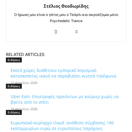
Στέλιος Θεοδωρίδης
Ο ήρωας μου είναι ο γάτος μου ο Τσάρλι και ακροάζομαι μόνο
Psychedelic Trance
RELATED ARTICLES
Ειδήσεις
Εκατό χώρες διαθέτουν εμπορικό λογισμικό
κατασκοπείας ικανό να παραβιάσει κινητά τηλέφωνα
22 Απριλίου 2026
Ειδήσεις
Uber Eats: Επιστροφές προϊόντων με κούριερ χωρίς να
βγείτε από το σπίτι
19 Απριλίου 2026
Ειδήσεις
Ευρωπαϊκό κυρίαρχο cloud: ανάθεση σύμβασης 180
εκατομμυρίων ευρώ σε ευρωπαίους παρόχους