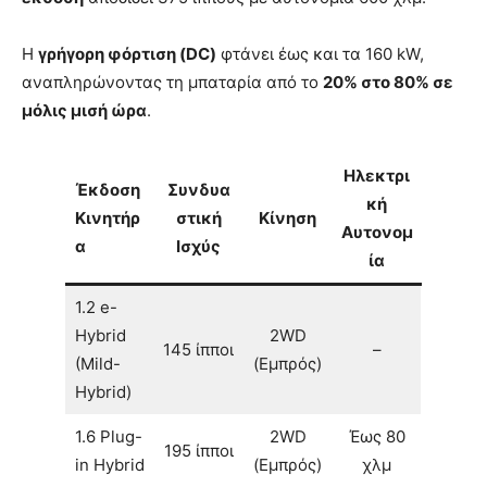
Η
γρήγορη φόρτιση (DC)
φτάνει έως και τα 160 kW,
αναπληρώνοντας τη μπαταρία από το
20% στο 80% σε
μόλις μισή ώρα
.
Ηλεκτρι
Έκδοση
Συνδυα
κή
Κινητήρ
στική
Κίνηση
Αυτονομ
α
Ισχύς
ία
1.2 e-
Hybrid
2WD
145 ίπποι
–
(Mild-
(Εμπρός)
Hybrid)
1.6 Plug-
2WD
Έως 80
195 ίπποι
in Hybrid
(Εμπρός)
χλμ