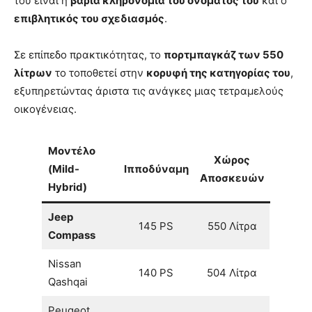
του είναι η
βαριά κληρονομιά του ονόματός του
και ο
επιβλητικός του σχεδιασμός
.
Σε επίπεδο πρακτικότητας, το
πορτμπαγκάζ των 550
λίτρων
το τοποθετεί στην
κορυφή της κατηγορίας του
,
εξυπηρετώντας άριστα τις ανάγκες μιας τετραμελούς
οικογένειας.
Μοντέλο
Χώρος
(Mild-
Ιπποδύναμη
Αποσκευών
Hybrid)
Jeep
145 PS
550 Λίτρα
Compass
Nissan
140 PS
504 Λίτρα
Qashqai
Peugeot