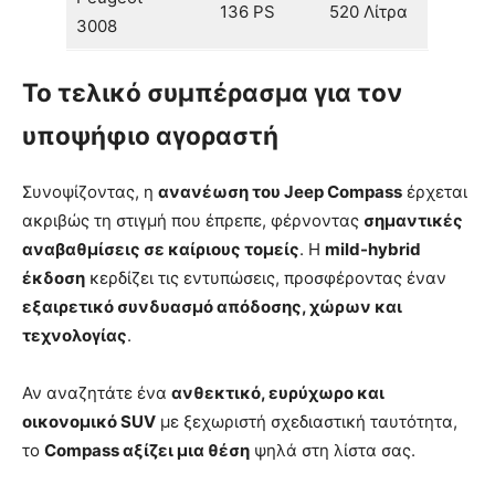
136 PS
520 Λίτρα
3008
Το τελικό συμπέρασμα για τον
υποψήφιο αγοραστή
Συνοψίζοντας, η
ανανέωση του Jeep Compass
έρχεται
ακριβώς τη στιγμή που έπρεπε, φέρνοντας
σημαντικές
αναβαθμίσεις σε καίριους τομείς
. Η
mild-hybrid
έκδοση
κερδίζει τις εντυπώσεις, προσφέροντας έναν
εξαιρετικό συνδυασμό απόδοσης, χώρων και
τεχνολογίας
.
Αν αναζητάτε ένα
ανθεκτικό, ευρύχωρο και
οικονομικό SUV
με ξεχωριστή σχεδιαστική ταυτότητα,
το
Compass αξίζει μια θέση
ψηλά στη λίστα σας.