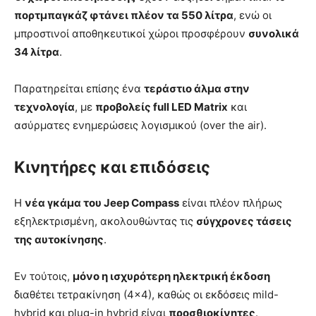
πορτμπαγκάζ φτάνει πλέον τα 550 λίτρα
, ενώ οι
μπροστινοί αποθηκευτικοί χώροι προσφέρουν
συνολικά
34 λίτρα
.
Παρατηρείται επίσης ένα
τεράστιο άλμα στην
τεχνολογία
, με
προβολείς full LED Matrix
και
ασύρματες ενημερώσεις λογισμικού (over the air).
Κινητήρες και επιδόσεις
Η
νέα γκάμα του Jeep Compass
είναι πλέον πλήρως
εξηλεκτρισμένη, ακολουθώντας τις
σύγχρονες τάσεις
της αυτοκίνησης
.
Εν τούτοις,
μόνο η ισχυρότερη ηλεκτρική έκδοση
διαθέτει τετρακίνηση (4×4), καθώς οι εκδόσεις mild-
hybrid και plug-in hybrid είναι
προσθιοκίνητες
.