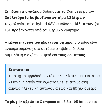
Στη
βάση της γκάμας
βρίσκουμε το Compass με τον
3κύλινδρο turbo βενζινοκινητήρα 1.2 λίτρων
τεχνολογίας mild-hybrid 48V, απόδοσης
145 ίππων
(οι
136 προέρχονται από τον θερμικό κινητήρα).
Η
μέγιστη ισχύς του ηλεκτροκινητήρα
, ο οποίος είναι
ενσωματωμένος στο αυτόματο κιβώτιο διπλού
συμπλέκτη 6 σχέσεων,
φτάνει τους 28 ίππους
.
Στατιστικό:
Το plug-in υβριδικό μοντέλο εξοπλίζεται με μπαταρία
21 kWh, η οποία του εξασφαλίζει εντυπωσιακή
αμιγώς ηλεκτρική αυτονομία έως και 80 χιλιόμετρα.
Το
plug-in υβριδικό Compass
αποδίδει 195 ίππους και