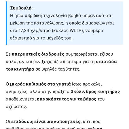
Συμβουλή:
Η ήπια υβριδική τεχνολογία βοηθά σημαντικά στη
μείωση της κατανάλωσης, η οποία διαμορφώνεται
στα 17,24 χλμ/λίτρο (κύκλος WLTP), νούμερο
εξαιρετικό για το μέγεθός του.
Σε
υπεραστικές διαδρομές
συμπεριφέρεται εξίσου
καλά, αν και δεν ξεχωρίζει ιδιαίτερα για τη
σπιρτάδα
του κινητήρα
σε υψηλές ταχύτητες.
Ο
μικρός κυβισμός στα χαρτιά
ίσως προκαλεί
ανησυχίες, αλλά στην πράξη ο
3κύλινδρος κινητήρας
αποδεικνύεται
επαρκέστατος για το βάρος
του
οχήματος.
Οι
επιδόσεις είναι ικανοποιητικές
, κάτι που
επιβεβαιώνεται και από τους αριθμούς:
τελική