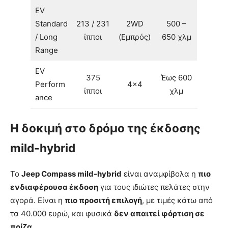
EV
Standard
213 / 231
2WD
500 –
/ Long
ίπποι
(Εμπρός)
650 χλμ
Range
EV
375
Έως 600
Perform
4×4
ίπποι
χλμ
ance
Η δοκιμή στο δρόμο της έκδοσης
mild-hybrid
Το
Jeep Compass mild-hybrid
είναι αναμφίβολα η
πιο
ενδιαφέρουσα έκδοση
για τους ιδιώτες πελάτες στην
αγορά. Είναι η
πιο προσιτή επιλογή
, με τιμές κάτω από
τα 40.000 ευρώ, και φυσικά
δεν απαιτεί φόρτιση σε
πρίζα
.