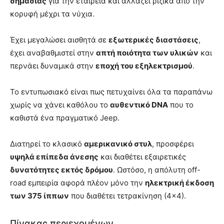
σημασίας
για την εταιρεία και αλλάζει ριζικά από την
κορυφή μέχρι τα νύχια.
Έχει μεγαλώσει αισθητά σε
εξωτερικές διαστάσεις
,
έχει αναβαθμιστεί στην
απτή ποιότητα των υλικών
και
περνάει δυναμικά στην
εποχή του εξηλεκτρισμού
.
Το εντυπωσιακό είναι πως πετυχαίνει όλα τα παραπάνω
χωρίς να χάνει καθόλου το
αυθεντικό DNA
που το
καθιστά ένα πραγματικό Jeep.
Διατηρεί το κλασικό
αμερικανικό στυλ
, προσφέρει
υψηλά επίπεδα άνεσης
και διαθέτει εξαιρετικές
δυνατότητες εκτός δρόμου
. Ωστόσο, η απόλυτη off-
road εμπειρία αφορά πλέον μόνο την
ηλεκτρική έκδοση
των 375 ίππων
που διαθέτει τετρακίνηση (4×4).
Πίνακας περιεχομένων