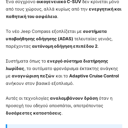
Ένα σύγχρονο
οικογενειακό C-SUV
δεν κρίνεται μόνο
από τους χώρους, αλλά κυρίως από την
ενεργητική και
παθητική του ασφάλεια
.
Το νέο Jeep Compass εξοπλίζεται με
συστήματα
υποβοήθησης οδήγησης (ADAS)
τελευταίας γενιάς,
παρέχοντας
αυτόνομη οδήγηση επιπέδου 2
.
Συστήματα όπως το
ενεργό σύστημα διατήρησης
λωρίδας
, το αυτόματο φρενάρισμα έκτακτης ανάγκης
με
αναγνώριση πεζών
και το
Adaptive Cruise Control
ανήκουν στον βασικό εξοπλισμό.
Αυτές οι τεχνολογίες
αναλαμβάνουν δράση
όταν η
προσοχή του οδηγού αποσπάται, αποτρέποντας
δυσάρεστες καταστάσεις
.