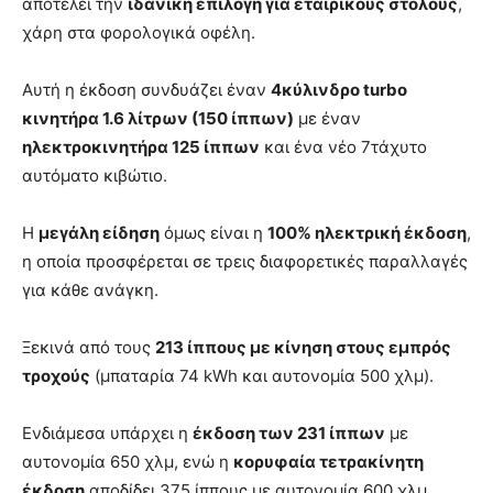
αποτελεί την
ιδανική επιλογή για εταιρικούς στόλους
,
χάρη στα φορολογικά οφέλη.
Αυτή η έκδοση συνδυάζει έναν
4κύλινδρο turbo
κινητήρα 1.6 λίτρων (150 ίππων)
με έναν
ηλεκτροκινητήρα 125 ίππων
και ένα νέο 7τάχυτο
αυτόματο κιβώτιο.
Η
μεγάλη είδηση
όμως είναι η
100% ηλεκτρική έκδοση
,
η οποία προσφέρεται σε τρεις διαφορετικές παραλλαγές
για κάθε ανάγκη.
Ξεκινά από τους
213 ίππους με κίνηση στους εμπρός
τροχούς
(μπαταρία 74 kWh και αυτονομία 500 χλμ).
Ενδιάμεσα υπάρχει η
έκδοση των 231 ίππων
με
αυτονομία 650 χλμ, ενώ η
κορυφαία τετρακίνητη
έκδοση
αποδίδει 375 ίππους με αυτονομία 600 χλμ.