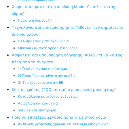
Χώροι και πρακτικότητα: εδώ η Model Y παίζει “εντός
έδρας”
Πρακτική συμβουλή
Τεχνολογία και εμπειρία χρήσης: “οθόνες” δεν σημαίνει το
ίδιο για όλους
OTA updates: γιατί έχουν αξία
Minimal καμπίνα: αρέσει ή κουράζει;
Ασφάλεια και υποβοήθηση οδήγησης (ADAS): τι να κοιτάς
πέρα από τα ονόματα
1) Τι κάνει όντως το σύστημα
2) Πόσο “ήρεμο” είναι στην πράξη
3) Τι ισχύει νομικά στην ΕΕ
Κόστος χρήσης (TCO): η τιμή αγοράς είναι μόνο η αρχή
Κατανάλωση και κόστος ενέργειας
Ασφάλιση και ελαστικά
Service και συντήρηση
Ποιο να επιλέξεις; Σενάρια χρήσης με απλά λόγια
Αν θέλεις μέγιστους χώρους και ευελιξία οικογένειας