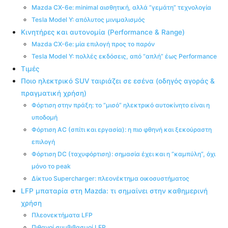
Mazda CX-6e: minimal αισθητική, αλλά “γεμάτη” τεχνολογία
Tesla Model Y: απόλυτος μινιμαλισμός
Κινητήρες και αυτονομία (Performance & Range)
Mazda CX-6e: μία επιλογή προς το παρόν
Tesla Model Y: πολλές εκδόσεις, από “απλή” έως Performance
Τιμές
Ποιο ηλεκτρικό SUV ταιριάζει σε εσένα (οδηγός αγοράς &
πραγματική χρήση)
Φόρτιση στην πράξη: το “μισό” ηλεκτρικό αυτοκίνητο είναι η
υποδομή
Φόρτιση AC (σπίτι και εργασία): η πιο φθηνή και ξεκούραστη
επιλογή
Φόρτιση DC (ταχυφόρτιση): σημασία έχει και η “καμπύλη”, όχι
μόνο το peak
Δίκτυο Supercharger: πλεονέκτημα οικοσυστήματος
LFP μπαταρία στη Mazda: τι σημαίνει στην καθημερινή
χρήση
Πλεονεκτήματα LFP
Πιθανοί συμβιβασμοί LFP