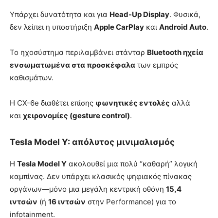
Υπάρχει δυνατότητα και για
Head-Up Display
. Φυσικά,
δεν λείπει η υποστήριξη
Apple CarPlay
και
Android Auto
.
Το ηχοσύστημα περιλαμβάνει στάνταρ
Bluetooth ηχεία
ενσωματωμένα στα προσκέφαλα
των εμπρός
καθισμάτων.
Η CX-6e διαθέτει επίσης
φωνητικές εντολές
αλλά
και
χειρονομίες (gesture control)
.
Tesla Model Y: απόλυτος μινιμαλισμός
Η
Tesla Model Y
ακολουθεί μια πολύ “καθαρή” λογική
καμπίνας. Δεν υπάρχει κλασικός ψηφιακός πίνακας
οργάνων—μόνο μια μεγάλη κεντρική οθόνη
15,4
ιντσών
(ή
16 ιντσών
στην Performance) για το
infotainment.