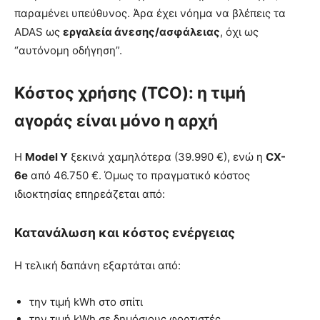
παραμένει υπεύθυνος. Άρα έχει νόημα να βλέπεις τα
ADAS ως
εργαλεία άνεσης/ασφάλειας
, όχι ως
“αυτόνομη οδήγηση”.
Κόστος χρήσης (TCO): η τιμή
αγοράς είναι μόνο η αρχή
Η
Model Y
ξεκινά χαμηλότερα (39.990 €), ενώ η
CX-
6e
από 46.750 €. Όμως το πραγματικό κόστος
ιδιοκτησίας επηρεάζεται από:
Κατανάλωση και κόστος ενέργειας
Η τελική δαπάνη εξαρτάται από:
την τιμή kWh στο σπίτι
την τιμή kWh σε δημόσιους φορτιστές