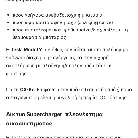
πόσο γρήγορα ανεβάζει ισχύ η μπαταρία
πόση ώρα κρατά υψηλή ισχύ (charging curve)
πόσο αποτελεσματικά προθερμαίνει/διαχειρίζεται τη
θερμοκρασία μπαταρίας
Η
Tesla Model Y
συνήθως ευνοείται από το πολύ ώριμο
software διαχείρισης ενέργειας και την ισχυρή
ολοκλήρωση με πλοήγηση/υπολογισμό στάσεων
φόρτισης.
Για τη
CX-6e
, θα φανεί στην πράξη (και σε δοκιμές) πόσο
ανταγωνιστική είναι η συνολική εμπειρία DC φόρτισης.
Δίκτυο Supercharger: πλεονέκτημα
οικοσυστήματος
Η Tesla έχει ιστορικά πλεονέκτημα στο οικοσύστημα: