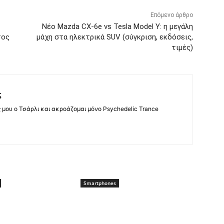
Επόμενο άρθρο
Νέο Mazda CX-6e vs Tesla Model Y: η μεγάλη
τος
μάχη στα ηλεκτρικά SUV (σύγκριση, εκδόσεις,
τιμές)
ς
ς μου ο Τσάρλι και ακροάζομαι μόνο Psychedelic Trance
Smartphones