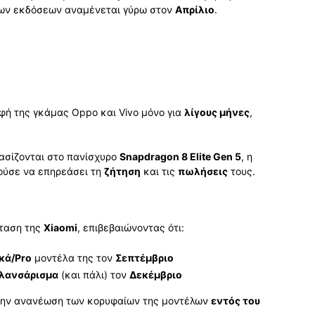
των εκδόσεων αναμένεται γύρω στον
Απρίλιο
.
φή της γκάμας Oppo και Vivo μόνο για
λίγους μήνες
,
βασίζονται στο πανίσχυρο
Snapdragon 8 Elite Gen 5
, η
ρούσε να επηρεάσει τη
ζήτηση
και τις
πωλήσεις
τους.
σταση της
Xiaomi
, επιβεβαιώνοντας ότι:
κά/Pro
μοντέλα της τον
Σεπτέμβριο
λανσάρισμα
(και πάλι) τον
Δεκέμβριο
 την ανανέωση των κορυφαίων της μοντέλων
εντός του