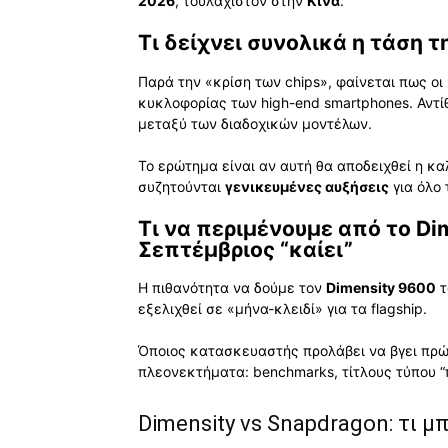
2026
, τουλάχιστον στην
Κίνα
.
Τι δείχνει συνολικά η τάση τ
Παρά την «κρίση των chips», φαίνεται πως 
κυκλοφορίας των high-end smartphones. Αντί
μεταξύ των διαδοχικών μοντέλων.
Το ερώτημα είναι αν αυτή θα αποδειχθεί η κα
συζητούνται
γενικευμένες αυξήσεις
για όλο 
Τι να περιμένουμε από το Dim
Σεπτέμβριος “καίει”
Η πιθανότητα να δούμε τον
Dimensity 9600
τ
εξελιχθεί σε «μήνα-κλειδί» για τα flagship.
Όποιος κατασκευαστής προλάβει να βγει πρ
πλεονεκτήματα: benchmarks, τίτλους τύπου “π
Dimensity vs Snapdragon: τι μ