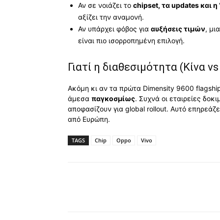
Αν σε νοιάζει το
chipset, τα updates και
αξίζει την αναμονή.
Αν υπάρχει φόβος για
αυξήσεις τιμών
, μι
είναι πιο ισορροπημένη επιλογή.
Γιατί η διαθεσιμότητα (Κίνα v
Ακόμη κι αν τα πρώτα Dimensity 9600 flagship
άμεσα
παγκοσμίως
. Συχνά οι εταιρείες δο
αποφασίζουν για global rollout. Αυτό επηρεάζ
από Ευρώπη.
TAGS
Chip
Oppo
Vivo
Κοινοποίηση