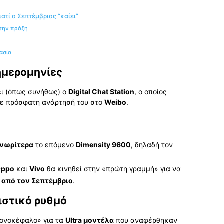
ατί ο Σεπτέμβριος “καίει”
στην πράξη
μασία
 ημερομηνίες
νει (όπως συνήθως) ο
Digital Chat Station
, ο οποίος
σε πρόσφατη ανάρτησή του στο
Weibo
.
νωρίτερα
το επόμενο
Dimensity 9600
, δηλαδή τον
Oppo
και
Vivo
θα κινηθεί στην «πρώτη γραμμή» για να
 από τον Σεπτέμβριο
.
ιστικό ρυθμό
πονοκέφαλο» για τα
Ultra μοντέλα
που αναφέρθηκαν