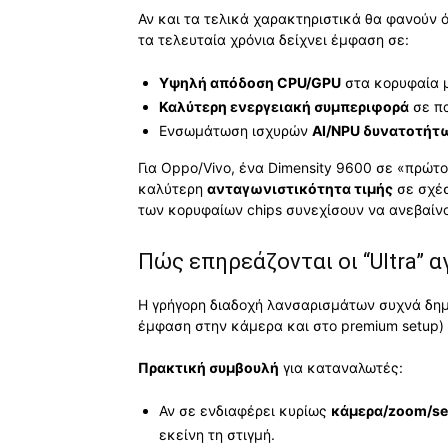
Αν και τα τελικά χαρακτηριστικά θα φανούν 
τα τελευταία χρόνια δείχνει έμφαση σε:
Υψηλή απόδοση CPU/GPU
στα κορυφαία 
Καλύτερη ενεργειακή συμπεριφορά
σε πα
Ενσωμάτωση ισχυρών
AI/NPU δυνατοτήτ
Για Oppo/Vivo, ένα Dimensity 9600 σε «πρώτ
καλύτερη
ανταγωνιστικότητα τιμής
σε σχέσ
των κορυφαίων chips συνεχίσουν να ανεβαίν
Πώς επηρεάζονται οι “Ultra” 
Η γρήγορη διαδοχή λανσαρισμάτων συχνά δημι
έμφαση στην κάμερα και στο premium setup) 
Πρακτική συμβουλή
για καταναλωτές:
Αν σε ενδιαφέρει κυρίως
κάμερα/zoom/se
εκείνη τη στιγμή.