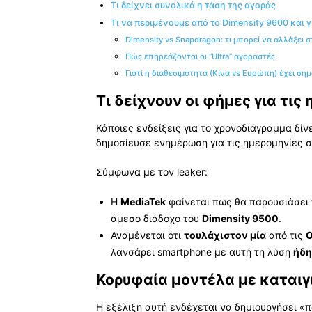
Τι δείχνει συνολικά η τάση της αγοράς
Τι να περιμένουμε από το Dimensity 9600 και γι
Dimensity vs Snapdragon: τι μπορεί να αλλάξει 
Πώς επηρεάζονται οι “Ultra” αγοραστές
Γιατί η διαθεσιμότητα (Κίνα vs Ευρώπη) έχει ση
Τι δείχνουν οι φήμες για τις
Κάποιες ενδείξεις για το χρονοδιάγραμμα δί
δημοσίευσε ενημέρωση για τις ημερομηνίες 
Σύμφωνα με τον leaker:
Η
MediaTek
φαίνεται πως θα παρουσιάσει
άμεσο διάδοχο του
Dimensity 9500
.
Αναμένεται ότι
τουλάχιστον μία
από τις
λανσάρει smartphone με αυτή τη λύση
ήδη
Κορυφαία μοντέλα με καταιγ
Η εξέλιξη αυτή ενδέχεται να δημιουργήσει «