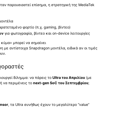
όταν παρουσιαστεί επίσημα, η στρατηγική της MediaTek
μοντέλα
ρατεταμένο φορτίο (π.χ. gaming, βίντεο)
ων
για φωτογραφία, βίντεο και on-device λειτουργίες
ο κύμα» μπορεί να σημαίνει
η με αντίστοιχα Snapdragon μοντέλα, ειδικά αν οι τιμές
ουν.
αγοραστές
ουργεί δίλημμα: να πάρεις το
Ultra του Απριλίου
(με
ή να περιμένεις το
next-gen SoC του Σεπτεμβρίου
;
nsor
, τα Ultra συνήθως έχουν το μεγαλύτερο “value”