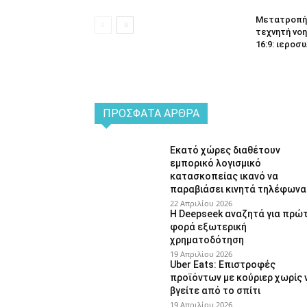
Μετατροπή 
τεχνητή νοη
16:9: ιεροσυ
ΠΡΌΣΦΑΤΑ ΆΡΘΡΑ
Εκατό χώρες διαθέτουν
εμπορικό λογισμικό
κατασκοπείας ικανό να
παραβιάσει κινητά τηλέφωνα
22 Απριλίου 2026
Η Deepseek αναζητά για πρώ
φορά εξωτερική
χρηματοδότηση
19 Απριλίου 2026
Uber Eats: Επιστροφές
προϊόντων με κούριερ χωρίς 
βγείτε από το σπίτι
19 Απριλίου 2026