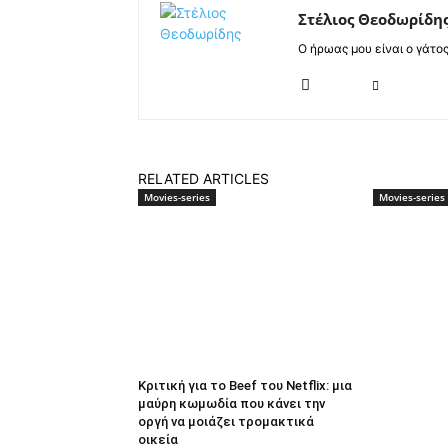
Στέλιος Θεοδωρίδη
Ο ήρωας μου είναι ο γάτο
RELATED ARTICLES
Movies-series
Movies-series
Κριτική για το Beef του Netflix: μια
μαύρη κωμωδία που κάνει την
οργή να μοιάζει τρομακτικά
οικεία