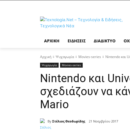
ΑΡΧΙΚΉ
ΕΙΔΉΣΕΙΣ
ΔΙΑΔΊΚΤΥΟ
ΟΧ
Αρχική
Ψυχαγωγία
Movies-series
Nintendo και U
Ψυχαγωγία
Movies-series
Nintendo και Univ
σχεδιάζουν να κάν
Mario
By
Στέλιος Θεοδωρίδης
21 Νοεμβρίου 2017