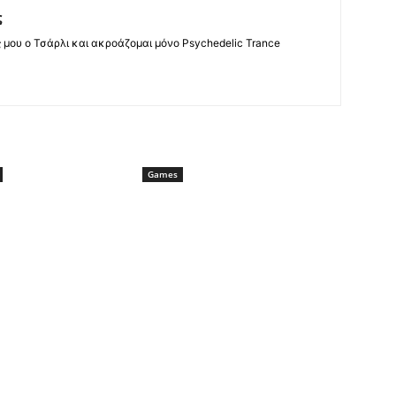
ς
ς μου ο Τσάρλι και ακροάζομαι μόνο Psychedelic Trance
Games