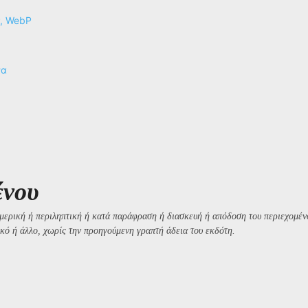
P, WebP
να
ένου
μερική ή περιληπτική ή κατά παράφραση ή διασκευή ή απόδοση του περιεχομένο
κό ή άλλο, χωρίς την προηγούμενη γραπτή άδεια του εκδότη.