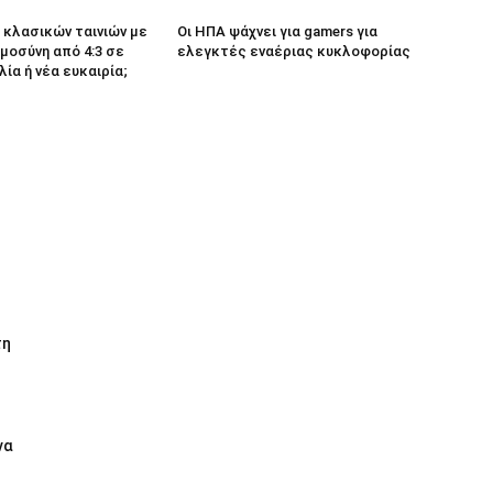
κλασικών ταινιών με
Οι ΗΠΑ ψάχνει για gamers για
μοσύνη από 4:3 σε
ελεγκτές εναέριας κυκλοφορίας
λία ή νέα ευκαιρία;
τη
να