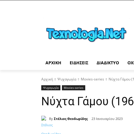
ΑΡΧΙΚΉ
ΕΙΔΉΣΕΙΣ
ΔΙΑΔΊΚΤΥΟ
ΟΧ
Αρχική
Ψυχαγωγία
Movies-series
Νύχτα Γάμου (1
Ψυχαγωγία
Movies-series
Νύχτα Γάμου (196
By
Στέλιος Θεοδωρίδης
23 Ιανουαρίου 2023