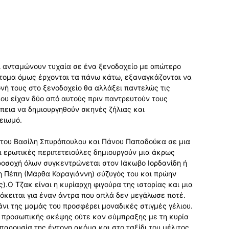
ί ανταμώνουν τυχαία σε ένα ξενοδοχείο με απώτερο
ντομα όμως έρχονται τα πάνω κάτω, εξαναγκάζονται να
νή τους στο ξενοδοχείο θα αλλάξει παντελώς τις
που είχαν δύο από αυτούς πριν παντρευτούν τους
πεια να δημιουργηθούν σκηνές ζήλιας και
ειωμό.
α του Βασίλη Σπυρόπουλου και Πάνου Παπαδούκα σε μια
οι ερωτικές περιπετειούλες δημιουργούν μια άκρως
ροσοχή όλων συγκεντρώνεται στον Ιάκωβο Ιορδανίδη ή
η Πέπη (Μάρθα Καραγιάννη) σύζυγός του και πρώην
.Ο Τζακ είναι η κυρίαρχη φιγούρα της ιστορίας και μια
όκειται για έναν άντρα που απλά δεν μεγάλωσε ποτέ.
νι της μαμάς του προσφέρει μοναδικές στιγμές γέλιου.
α προσωπικής σκέψης ούτε καν σύμπραξης με τη κυρία
η παρουσία της έντονη ακόμα και στο ταξίδι του μέλιτος,