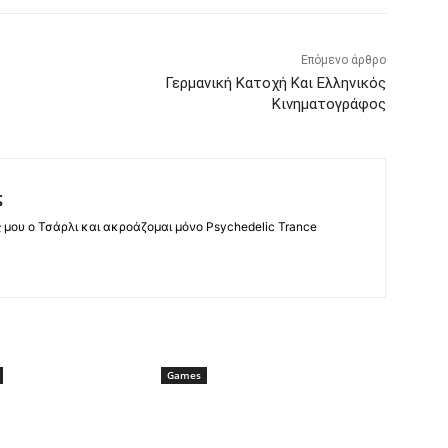
Επόμενο άρθρο
Γερμανική Κατοχή Και Ελληνικός
Κινηματογράφος
ς
ς μου ο Τσάρλι και ακροάζομαι μόνο Psychedelic Trance
Games