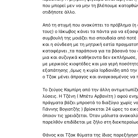
που μπορεί μεν να μην τη βλέπουμε κατορθώ
οτιδήποτε άλλο.
Από τη στιγμή που ανακύπτει το πρόβλημα (
τους) ο Ιάκωβος κάνει τα πάντα για να εξασφ
συμβουλή της μοιάζει πιο σπουδαία από ποτέ
και η σύνδεση με τη μητρική εστία πραγματο
καταφέρνει ,τα παράπονα για τα βάσανά του 
μια και συζυγικά καθήκοντα δεν εκπλήρωσε,
με μερικούς κιοφτέδες και μια γερή ποσότητ
εξαπάτησης ,όμως η κυρία Ιορδανίδη από την
ο Τζακ μένει άπραγος και αναγκασμένος να 
Το ζεύγος Καμπίρη από την άλλη αντιμετωπίζ
λύσεις. Η Τζένη ( Μπέτυ Αρβανίτη ) αφού ενη
πράγματα βάζει μπροστά το διαζύγιο χωρίς ν
Γιάννης Βογιατζής ) βρίσκεται 24 ώρες το ει
όποιον τις χρειάζεται. Όταν μάλιστα ανακαλύ
παρελθόν επιδίδεται με ζήλο στη διεκπεραίω
Θάνος και Τζακ θύματα της ίδιας παρεξήγησης