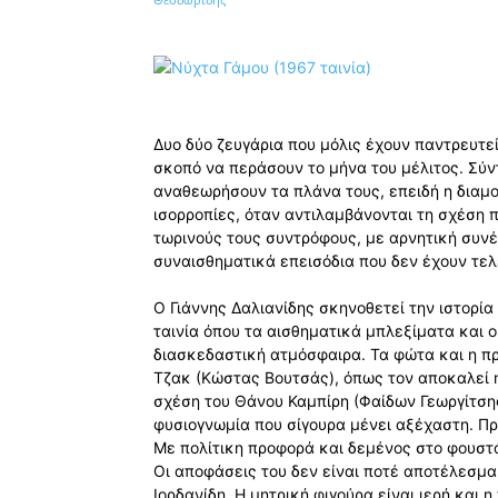
Κοινοποίηση
Δυο δύο ζευγάρια που μόλις έχουν παντρευτε
σκοπό να περάσουν το μήνα του μέλιτος. Σύ
αναθεωρήσουν τα πλάνα τους, επειδή η διαμο
ισορροπίες, όταν αντιλαμβάνονται τη σχέση 
τωρινούς τους συντρόφους, με αρνητική συνέ
συναισθηματικά επεισόδια που δεν έχουν τελ
Ο Γιάννης Δαλιανίδης σκηνοθετεί την ιστορί
ταινία όπου τα αισθηματικά μπλεξίματα και 
διασκεδαστική ατμόσφαιρα. Τα φώτα και η π
Τζακ (Κώστας Βουτσάς), όπως τον αποκαλεί 
σχέση του Θάνου Καμπίρη (Φαίδων Γεωργίτσης)
φυσιογνωμία που σίγουρα μένει αξέχαστη. Πρ
Με πολίτικη προφορά και δεμένος στο φουστά
Οι αποφάσεις του δεν είναι ποτέ αποτέλεσμ
Ιορδανίδη. Η μητρική φιγούρα είναι ιερή και 