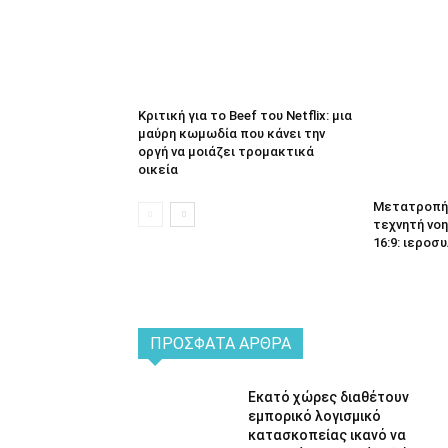
Κριτική για το Beef του Netflix: μια
μαύρη κωμωδία που κάνει την
οργή να μοιάζει τρομακτικά
οικεία
Μετατροπή 
τεχνητή νοη
16:9: ιεροσυ
ΠΡΌΣΦΑΤΑ ΆΡΘΡΑ
Εκατό χώρες διαθέτουν
εμπορικό λογισμικό
κατασκοπείας ικανό να