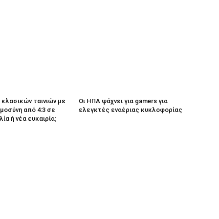
κλασικών ταινιών με
Οι ΗΠΑ ψάχνει για gamers για
μοσύνη από 4:3 σε
ελεγκτές εναέριας κυκλοφορίας
λία ή νέα ευκαιρία;