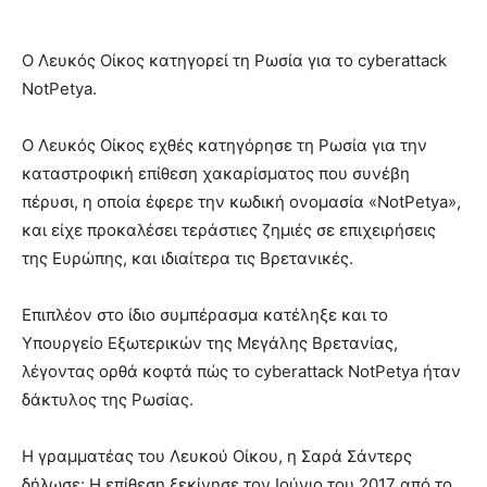
Ο Λευκός Οίκος κατηγορεί τη Ρωσία για το cyberattack
NotPetya.
Ο Λευκός Οίκος εχθές κατηγόρησε τη Ρωσία για την
καταστροφική επίθεση χακαρίσματος που συνέβη
πέρυσι, η οποία έφερε την κωδική ονομασία «NotPetya»,
και είχε προκαλέσει τεράστιες ζημιές σε επιχειρήσεις
της Ευρώπης, και ιδιαίτερα τις Βρετανικές.
Επιπλέον στο ίδιο συμπέρασμα κατέληξε και το
Υπουργείο Εξωτερικών της Μεγάλης Βρετανίας,
λέγοντας ορθά κοφτά πώς το cyberattack NotPetya ήταν
δάκτυλος της Ρωσίας.
Η γραμματέας του Λευκού Οίκου, η Σαρά Σάντερς
δήλωσε: Η επίθεση ξεκίνησε τον Ιούνιο του 2017 από το