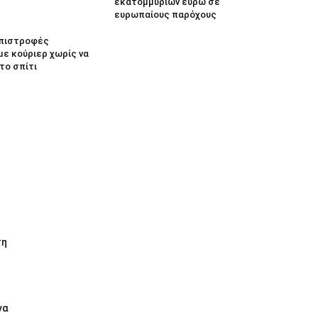
εκατομμυρίων ευρώ σε
ευρωπαίους παρόχους
 Επιστροφές
με κούριερ χωρίς να
το σπίτι
τη
να