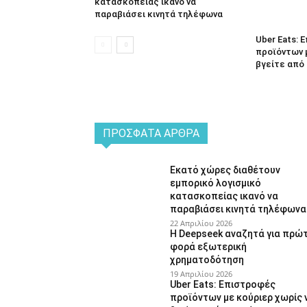
κατασκοπείας ικανό να
παραβιάσει κινητά τηλέφωνα
Uber Eats:
προϊόντων 
βγείτε από 
ΠΡΌΣΦΑΤΑ ΆΡΘΡΑ
Εκατό χώρες διαθέτουν
εμπορικό λογισμικό
κατασκοπείας ικανό να
παραβιάσει κινητά τηλέφωνα
22 Απριλίου 2026
Η Deepseek αναζητά για πρώ
φορά εξωτερική
χρηματοδότηση
19 Απριλίου 2026
Uber Eats: Επιστροφές
προϊόντων με κούριερ χωρίς 