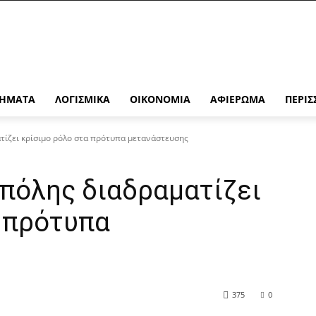
ΉΜΑΤΑ
ΛΟΓΙΣΜΙΚΆ
ΟΙΚΟΝΟΜΊΑ
ΑΦΙΈΡΩΜΑ
ΠΕΡΙΣ
τίζει κρίσιμο ρόλο στα πρότυπα μετανάστευσης
 πόλης διαδραματίζει
α πρότυπα
375
0