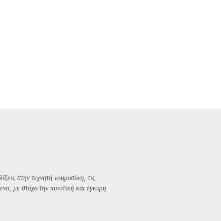
λίξεις στην τεχνητή νοημοσύνη, τις
ενο, με στόχο την ποιοτική και έγκυρη