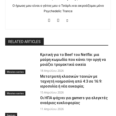
Ο ήρωας μου είναι ο γάτος μου ο Τσάρλι και ακροάζομαι μόνο
Psychedelic Trance
RELATED ARTICLES
Κριτική για το Beef του Netflix: μια
μαύρη κωμωδία που κάνει την οργή να
μοιάζει τρομακτικά οικεία
18 Απριλίου 2026
Movies-series
Μετατροπή κλασικών ταινιών με
τεχνητή νοημοσύνη από 4:3 σε 16:9:
ιεροσυλία ή νέα ευκαιρία;
15 Απριλίου 2026
Movies-series
Οι ΗΠΑ ψάχνει για gamers για ελεγκτές
εναέριας κυκλοφορίας
11 Απριλίου 2026
Games