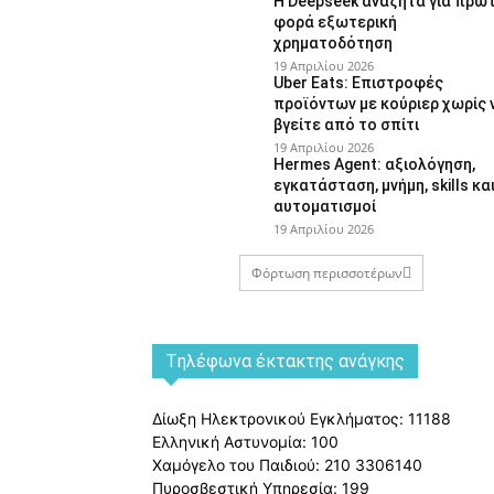
Η Deepseek αναζητά για πρώ
φορά εξωτερική
χρηματοδότηση
19 Απριλίου 2026
Uber Eats: Επιστροφές
προϊόντων με κούριερ χωρίς 
βγείτε από το σπίτι
19 Απριλίου 2026
Hermes Agent: αξιολόγηση,
εγκατάσταση, μνήμη, skills κα
αυτοματισμοί
19 Απριλίου 2026
Φόρτωση περισσοτέρων
Tηλέφωνα έκτακτης ανάγκης
Δίωξη Ηλεκτρονικού Εγκλήματος: 11188
Ελληνική Αστυνομία: 100
Χαμόγελο του Παιδιού: 210 3306140
Πυροσβεστική Υπηρεσία: 199