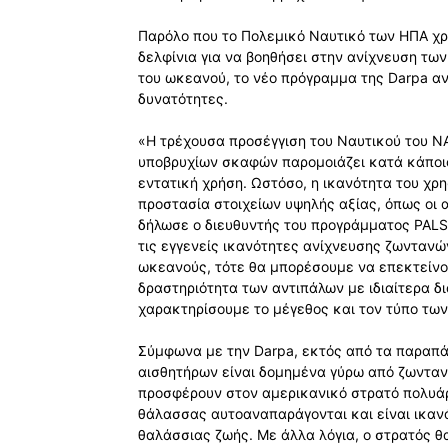
Παρόλο που το Πολεμικό Ναυτικό των ΗΠΑ χρ
δελφίνια για να βοηθήσει στην ανίχνευση τω
του ωκεανού, το νέο πρόγραμμα της Darpa αν
δυνατότητες.
«Η τρέχουσα προσέγγιση του Ναυτικού του Ν
υποβρυχίων σκαφών παρομοιάζει κατά κάποιο
εντατική χρήση. Ωστόσο, η ικανότητα του χρη
προστασία στοιχείων υψηλής αξίας, όπως οι 
δήλωσε ο διευθυντής του προγράμματος PALS 
τις εγγενείς ικανότητες ανίχνευσης ζωνταν
ωκεανούς, τότε θα μπορέσουμε να επεκτείνο
δραστηριότητα των αντιπάλων με ιδιαίτερα δι
χαρακτηρίσουμε το μέγεθος και τον τύπο των
Σύμφωνα με την Darpa, εκτός από τα παραπά
αισθητήρων είναι δομημένα γύρω από ζωνταν
προσφέρουν στον αμερικανικό στρατό πολυάρ
θάλασσας αυτοαναπαράγονται και είναι ικανά
θαλάσσιας ζωής. Με άλλα λόγια, ο στρατός 