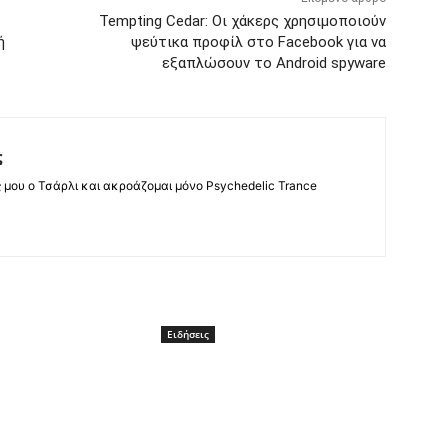
Tempting Cedar: Οι χάκερς χρησιμοποιούν
ή
ψεύτικα προφίλ στο Facebook για να
εξαπλώσουν το Android spyware
ς
ς μου ο Τσάρλι και ακροάζομαι μόνο Psychedelic Trance
Ειδήσεις