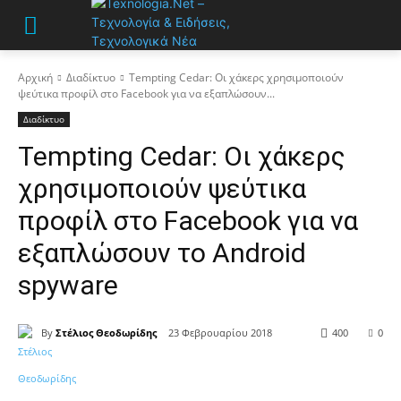
Αρχική
Διαδίκτυο
Tempting Cedar: Οι χάκερς χρησιμοποιούν
ψεύτικα προφίλ στο Facebook για να εξαπλώσουν...
Διαδίκτυο
Tempting Cedar: Οι χάκερς
χρησιμοποιούν ψεύτικα
προφίλ στο Facebook για να
εξαπλώσουν το Android
spyware
By
Στέλιος Θεοδωρίδης
23 Φεβρουαρίου 2018
400
0