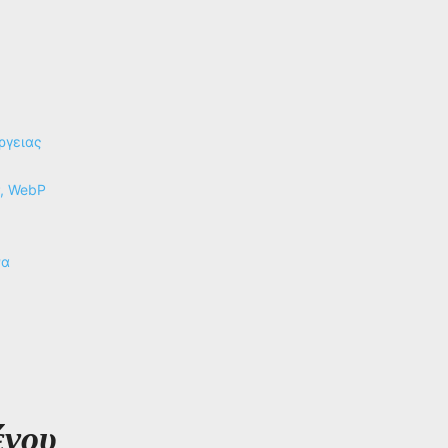
ργειας
P, WebP
να
ένου