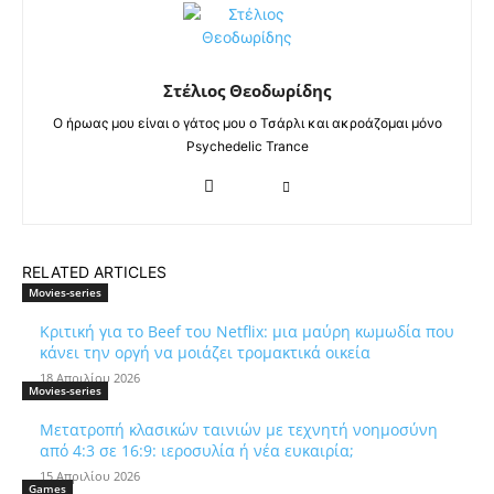
Στέλιος Θεοδωρίδης
Ο ήρωας μου είναι ο γάτος μου ο Τσάρλι και ακροάζομαι μόνο
Psychedelic Trance
RELATED ARTICLES
Movies-series
Κριτική για το Beef του Netflix: μια μαύρη κωμωδία που
κάνει την οργή να μοιάζει τρομακτικά οικεία
18 Απριλίου 2026
Movies-series
Μετατροπή κλασικών ταινιών με τεχνητή νοημοσύνη
από 4:3 σε 16:9: ιεροσυλία ή νέα ευκαιρία;
15 Απριλίου 2026
Games