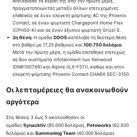
διπλασίασε τα κέρδη της από την πρώτη μέρα,
πραγματοποιώντας μεταξύ άλλων επιτυχημένες
επιθέσεις σε έναν ελεγκτή φόρτισης AC της Phoenix
Contact, σε έναν φορτιστή Chargepoint Home Flex
(CPH50-K) και σε έναν έξυπνο φορτιστή Grizzl-E.
2η Θέση:
Η ομάδα
DDOS
κατέλαβε τη δεύτερη θέση
στο βάθρο με 17,25 βαθμούς και
100.750 δολάρια
.
Μετά την πρώτη μέρα, η ομάδα επιτέθηκε επιτυχώς
σε δύο συστήματα infotainment των Kenwood
(DNR1007XR) και Alpine (iLX-F511), καθώς και στον
ελεγκτή φόρτισης Phoenix Contact CHARX SEC-3150.
Οι λεπτομέρειες θα ανακοινωθούν
αργότερα
Στις θέσεις 3 έως 5 ακολούθησαν οι
ομάδες
Synacktiv
(85.000 δολάρια),
Petoworks
(62.500
δολάρια) και
Summoning Team
(40.000 δολάρια).