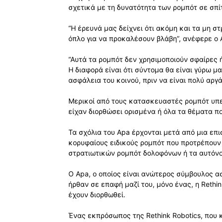
σχετικά με τη δυνατότητα των ρομπότ σε σπίτ
“Η έρευνά μας δείχνει ότι ακόμη και τα μη 
όπλο για να προκαλέσουν βλάβη”, ανέφερε ο 
“Αυτά τα ρομπότ δεν χρησιμοποιούν σφαίρες 
Η διαφορά είναι ότι σύντομα θα είναι γύρω 
ασφάλεια του κοινού, πριν να είναι πολύ αργά
Μερικοί από τους κατασκευαστές ρομπότ υπε
είχαν διορθώσει ορισμένα ή όλα τα θέματα π
Τα σχόλια του Apa έρχονται μετά από μια ε
κορυφαίους ειδικούς ρομπότ που προτρέπου
στρατιωτικών ρομπότ δολοφόνων ή τα αυτόν
Ο Apa, ο οποίος είναι ανώτερος σύμβουλος α
ήρθαν σε επαφή μαζί του, μόνο ένας, η Rethi
έχουν διορθωθεί.
Ένας εκπρόσωπος της Rethink Robotics, που κ