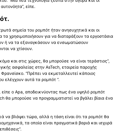
ικού. “Μια νέα τεχνολογία ξεσπά στην αγορά και οι
αυτονόητα”, είπε.
ότ.
 τρωτά σημεία του ρομπότ ήταν ανησυχητικά και οι
 τα χρησιμοποιήσουν για να διαταράξουν τα εργοστάσια
ουν ή να τα εξαναγκάσουν να ενσωματώσουν
νται να χτίσουν.
κόμα και στις χώρες, θα μπορούσε να είναι τεράστιος”,
γικής ασφαλείας στην AsTech, εταιρεία παροχής
 Φρανσίσκο. “Πρέπει να εκμεταλλευτεί κάποιος
ου ελέγχουν αυτά τα ρομπότ “.
ι, είπε ο Apa, αποδεικνύοντας πως ένα υψηλό ρομπότ
ech θα μπορούσε να προγραμματιστεί να βγάλει βίαια ένα
κά να βλάψει τώρα, αλλά η τάση είναι ότι τα ρομπότ θα
βιομηχανικά, τα οποία είναι πραγματικά βαριά και ισχυρά
επιθέσεις”.