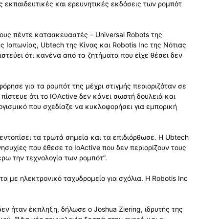
ις εκπαιδευτικές και ερευνητικές εκδόσεις των ρομπότ
λους πέντε κατασκευαστές – Universal Robots της
ης Ιαπωνίας, Ubtech της Κίνας και Robotis Inc της Νότιας
στεύει ότι κανένα από τα ζητήματα που είχε θέσει δεν
φόρησε για τα ρομπότ της μέχρι στιγμής περιοριζόταν σε
πίστευε ότι το IOActive δεν κάνει σωστή δουλειά και
ογισμικό που σχεδίαζε να κυκλοφορήσει για εμπορική
 εντοπίσει τα τρωτά σημεία και τα επιδιόρθωσε. Η Ubtech
νησυχίες που έθεσε το IoActive που δεν περιορίζουν τους
ρω την τεχνολογία των ρομπότ”.
τα με ηλεκτρονικό ταχυδρομείο για σχόλια. Η Robotis Inc
εν ήταν έκπληξη, δήλωσε ο Joshua Ziering, ιδρυτής της