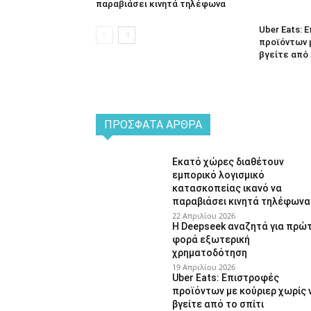
παραβιάσει κινητά τηλέφωνα
Uber Eats:
προϊόντων 
βγείτε από 
ΠΡΌΣΦΑΤΑ ΆΡΘΡΑ
Εκατό χώρες διαθέτουν
εμπορικό λογισμικό
κατασκοπείας ικανό να
παραβιάσει κινητά τηλέφωνα
22 Απριλίου 2026
Η Deepseek αναζητά για πρώ
φορά εξωτερική
χρηματοδότηση
19 Απριλίου 2026
Uber Eats: Επιστροφές
προϊόντων με κούριερ χωρίς 
βγείτε από το σπίτι