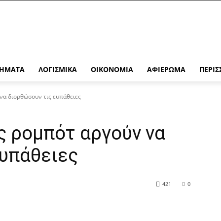
ΉΜΑΤΑ
ΛΟΓΙΣΜΙΚΆ
ΟΙΚΟΝΟΜΊΑ
ΑΦΙΈΡΩΜΑ
ΠΕΡΙΣ
να διορθώσουν τις ευπάθειες
ς ρομπότ αργούν να
ευπάθειες
421
0