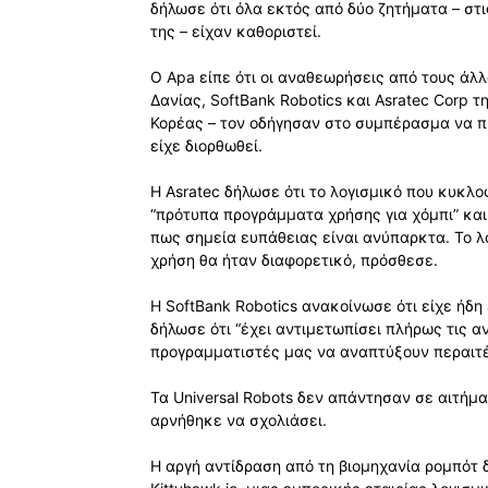
δήλωσε ότι όλα εκτός από δύο ζητήματα – στ
της – είχαν καθοριστεί.
Ο Apa είπε ότι οι αναθεωρήσεις από τους άλ
Δανίας, SoftBank Robotics και Asratec Corp τ
Κορέας – τον οδήγησαν στο συμπέρασμα να πι
είχε διορθωθεί.
Η Asratec δήλωσε ότι το λογισμικό που κυκλο
“πρότυπα προγράμματα χρήσης για χόμπι” και 
πως σημεία ευπάθειας είναι ανύπαρκτα. Το λ
χρήση θα ήταν διαφορετικό, πρόσθεσε.
Η SoftBank Robotics ανακοίνωσε ότι είχε ήδη
δήλωσε ότι “έχει αντιμετωπίσει πλήρως τις α
προγραμματιστές μας να αναπτύξουν περαιτέ
Τα Universal Robots δεν απάντησαν σε αιτήμα
αρνήθηκε να σχολιάσει.
Η αργή αντίδραση από τη βιομηχανία ρομπότ δ