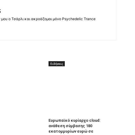
ς
ς μου ο Τσάρλι και ακροάζομαι μόνο Psychedelic Trance
Ειδήσεις
Ευρωπαϊκό κυρίαρχο cloud:
ανάθεση σύμβασης 180
εκατομμυρίων ευρώ σε