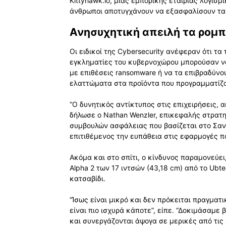
Kittyhawk.io, μιας εμπορικής εταιρίας λογισμ
άνθρωποι αποτυγχάνουν να εξασφαλίσουν τα 
Ανησυχητική απειλή τα ρομπ
Οι ειδικοί της Cybersecurity ανέφεραν ότι τα
εγκληματίες του κυβερνοχώρου μπορούσαν να
με επιθέσεις ransomware ή να τα επιβραδύν
ελαττώματα στα προϊόντα που προγραμματίζο
“Ο δυνητικός αντίκτυπος στις επιχειρήσεις, α
δήλωσε ο Nathan Wenzler, επικεφαλής στρατη
συμβουλών ασφάλειας που βασίζεται στο Σαν
επιτιθέμενος την ευπάθεια στις εφαρμογές π
Ακόμα και στο σπίτι, ο κίνδυνος παραμονεύε
Alpha 2 των 17 ιντσών (43,18 cm) από το Ubt
κατσαβίδι.
“Ίσως είναι μικρό και δεν πρόκειται πραγματι
είναι πιο ισχυρά κάποτε”, είπε. “Δοκιμάσαμε 
και συνεργάζονται άψογα σε μερικές από τις 