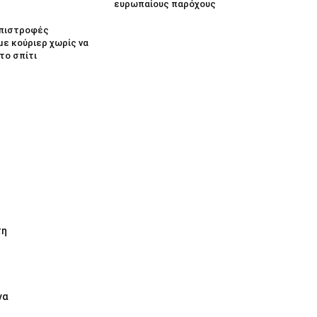
ευρωπαίους παρόχους
 Επιστροφές
με κούριερ χωρίς να
το σπίτι
τη
να