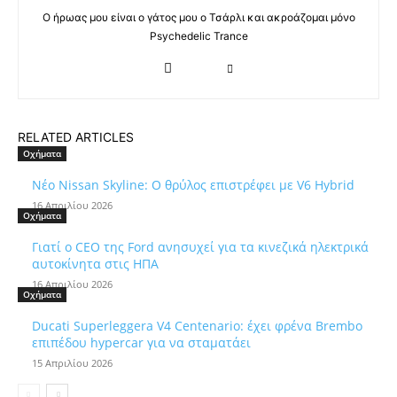
Ο ήρωας μου είναι ο γάτος μου ο Τσάρλι και ακροάζομαι μόνο
Psychedelic Trance
RELATED ARTICLES
Οχήματα
Νέο Nissan Skyline: Ο θρύλος επιστρέφει με V6 Hybrid
16 Απριλίου 2026
Οχήματα
Γιατί ο CEO της Ford ανησυχεί για τα κινεζικά ηλεκτρικά
αυτοκίνητα στις ΗΠΑ
16 Απριλίου 2026
Οχήματα
Ducati Superleggera V4 Centenario: έχει φρένα Brembo
επιπέδου hypercar για να σταματάει
15 Απριλίου 2026