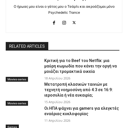
Ο ήρωας μου είναι ο γάτος μου ο Τσάρλι και ακροάζομαι μόνο
Psychedelic Trance
RELATED ARTICLES
Κριτική για το Beef του Netflix: μια
μαύρη κωμωδία που κάνει την οργή να
μοιάζει τρομακτικά οικεία
18 Απριλίου 2026
Movies-series
Μετατροπή κλασικών ταινιών με
τεχνητή νοημοσύνη από 4:3 σε 16:9:
ιεροσυλία ή νέα ευκαιρία;
15 Απριλίου 2026
Movies-series
Οι ΗΠΑ ψάχνει για gamers για ελεγκτές
εναέριας κυκλοφορίας
11 Απριλίου 2026
Games